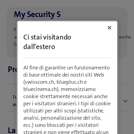
My Security S
Protezione completa dalle minacce informatiche –
Ci stai visitando
automatica per tutti i dispositivi a casa e, con l’app, anche
fuori casa.
dall'estero
Al fine di garantire un funzionamento
Protezione domestica
di base ottimale dei nostri siti Web
(swisscom.ch, blueplus.ch e
bluecinema.ch), memorizziamo
cookie strettamente necessari anche
Tutti i dispositivi della rete domestica sono protetti
per i visitatori stranieri. I tipi di cookie
automaticamente
utilizzati per altri scopi (statistiche,
analisi, personalizzazione del sito,
Protegge
ecc.) sono bloccati per i visitatori
automaticamente
La migliore protezione, anche in
stranieri e non viene effettuato alcun
tutti i dispositivi di