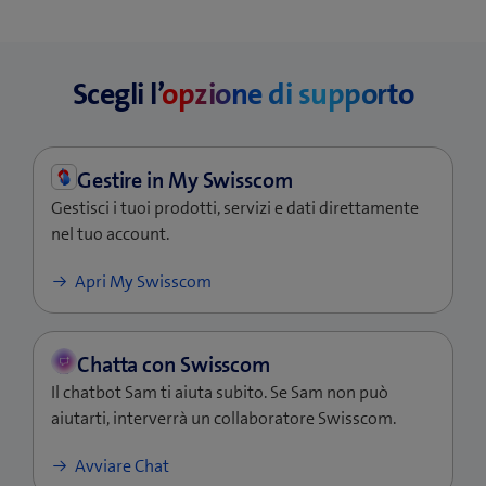
blue Sport
1
1
f
e
i
u
Video (noleggio / acquisto)
1
1
blue Play, Doku, SuperMax
n
n
2
2
Scegli l’
opzione di supporto
& Premium
e
a
s
n
t
u
Video (noleggio / acquisto)
1
1
r
o
Nota
: puoi cambiare un apparecchio al massimo 3
a
v
Gestisci i tuoi prodotti, servizi e dati direttamente
volte nell’arco di 90 giorni.
)
a
nel tuo account.
f
i
(si
Apri My Swisscom
n
apre
e
una
s
nuova
t
finestra)
Il chatbot Sam ti aiuta subito. Se Sam non può
r
aiutarti, interverrà un collaboratore Swisscom.
a
)
Avviare Chat