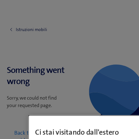
Istruzioni mobili
Something went
wrong
Sorry, we could not find
your requested page.
Ci stai visitando dall'estero
Back to mobile