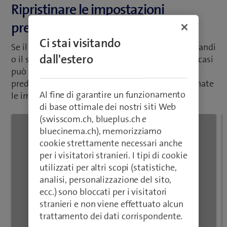
predefinite
per i visitatori stranieri. I tipi di cookie
utilizzati per altri scopi (statistiche,
Se il vostro cellulare reagisce lentamente ai comandi
analisi, personalizzazione del sito,
o il suo funzionamento non è normale, in alcuni casi
ecc.) sono bloccati per i visitatori
può essere d'aiuto ripristinare le impostazioni
stranieri e non viene effettuato alcun
predefinite. Con questa funzione vengono eliminate
trattamento dei dati corrispondente.
le impostazioni che avete eseguito sul cellulare.
Chiudere