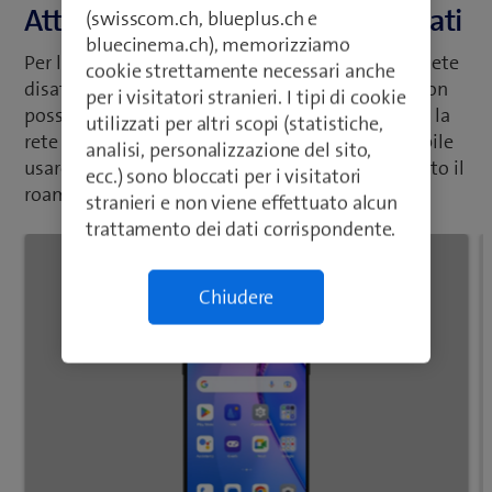
Attivare o disattivare il roaming dati
(swisscom.ch, blueplus.ch e
bluecinema.ch), memorizziamo
Per limitare il vostro consumo dati all'estero potete
cookie strettamente necessari anche
disattivare il roaming dati, così che il cellulare non
per i visitatori stranieri. I tipi di cookie
possa creare un collegamento a internet tramite la
utilizzati per altri scopi (statistiche,
rete mobile mentre vi trovate all'estero. È possibile
analisi, personalizzazione del sito,
usare la funzione WLAN anche se avete disattivato il
ecc.) sono bloccati per i visitatori
roaming dati.
stranieri e non viene effettuato alcun
trattamento dei dati corrispondente.
Chiudere