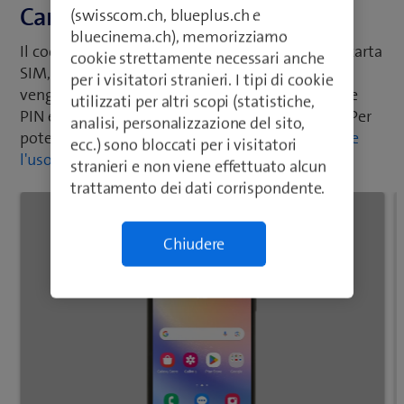
Cambiare il codice PIN
(swisscom.ch, blueplus.ch e
bluecinema.ch), memorizziamo
Il codice PIN impedisce che altri usino la vostra carta
cookie strettamente necessari anche
SIM, per esempio nel caso che il vostro cellulare
per i visitatori stranieri. I tipi di cookie
venga derubato. Potete cambiare il vostro codice
utilizzati per altri scopi (statistiche,
PIN e scegliere un codice più facile da ricordare. Per
analisi, personalizzazione del sito,
poter cambiare il codice PIN è necessario
attivare
ecc.) sono bloccati per i visitatori
l'uso del codice PIN
.
stranieri e non viene effettuato alcun
trattamento dei dati corrispondente.
Chiudere