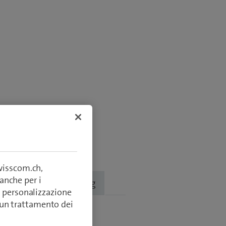
swisscom.ch,
anche per i
o
Troubleshooting
si, personalizzazione
lcun trattamento dei