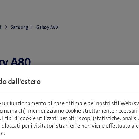
li
Samsung
Galaxy A80
xy A80
ndo dall'estero
Vai agli accessori
splay, acqua, scocca)
re un funzionamento di base ottimale dei nostri siti Web (
ecinema.ch), memorizziamo cookie strettamente necessari 
passi
Reti e connessioni
Impostazioni e us
. I tipi di cookie utilizzati per altri scopi (statistiche, anali
o bloccati per i visitatori stranieri e non viene effettuato a
te.