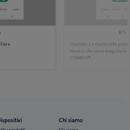
5
3
/5
tiera.
Premete 1 e mantenete premuto
mostra che viene eseguita la c
COMBOX®.