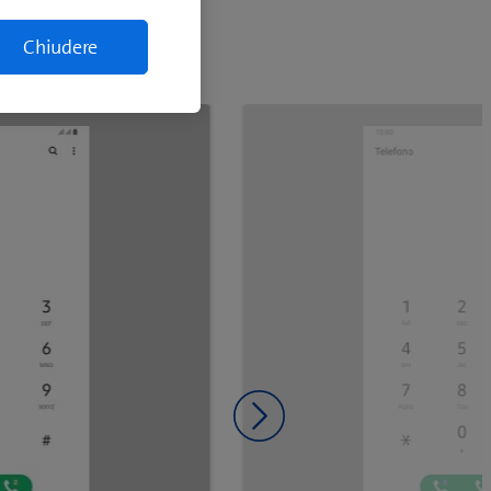
Chiudere
Diapositiva successiva