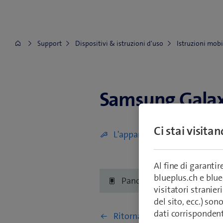
Support
Dispositivi & istruzioni d'uso
Istruzioni mobi
Samsung Gala
Samsung Galaxy A80
Ci stai visita
L'apparecchio è difettoso (di
Al fine di garanti
blueplus.ch e blu
Panoramica
Primi 
visitatori stranieri
del sito, ecc.) son
dati corrisponden
Ritorna a Impostazioni e uso