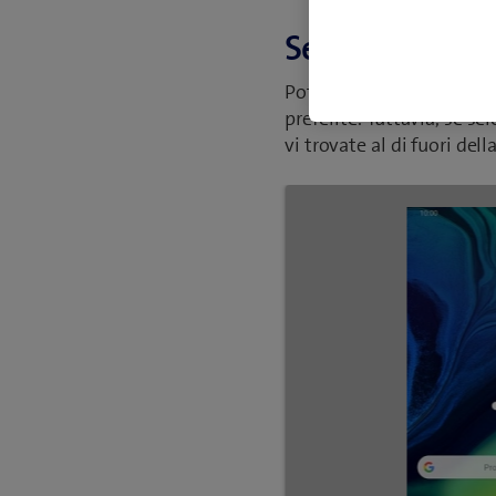
Selezionare un
Potete impostare il cell
preferite. Tuttavia, se se
vi trovate al di fuori del