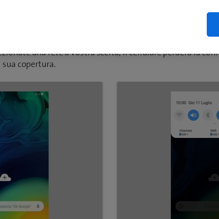
a rete
ulare di modo che trovi automaticamente una rete oppure sc
lezionate una rete a vostra scelta, il cellulare perderà la c
la sua copertura.