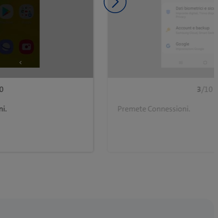
Diapositiva successiva
0
3
/10
i.
Premete Connessioni.