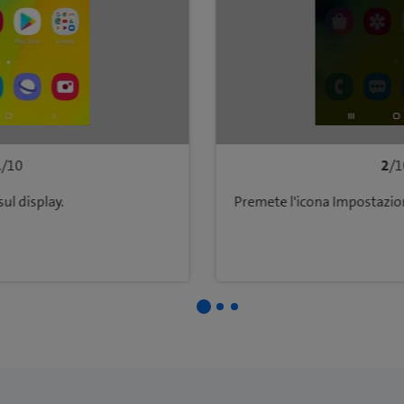
1
/10
2
/1
sul display.
Premete l'icona Impostazion