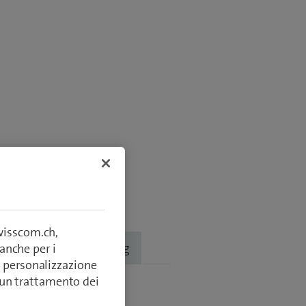
swisscom.ch,
o
Troubleshooting
anche per i
si, personalizzazione
lcun trattamento dei