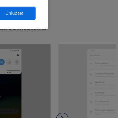
Chiudere
egliere quella che
onnessione di rete quando