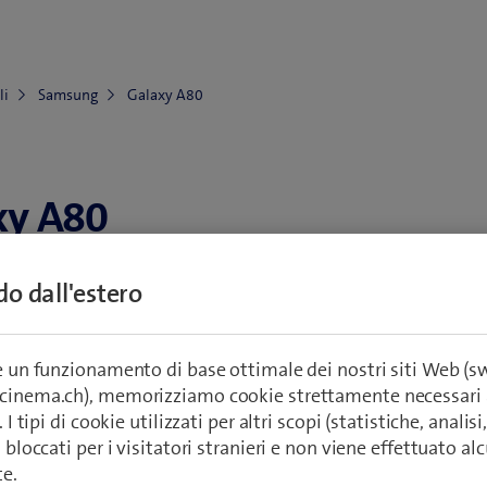
li
Samsung
Galaxy A80
xy A80
ndo dall'estero
Vai agli accessori
splay, acqua, scocca)
re un funzionamento di base ottimale dei nostri siti Web (
passi
Reti e connessioni
Impostazioni e us
ecinema.ch), memorizziamo cookie strettamente necessari 
. I tipi di cookie utilizzati per altri scopi (statistiche, anali
o bloccati per i visitatori stranieri e non viene effettuato a
te.