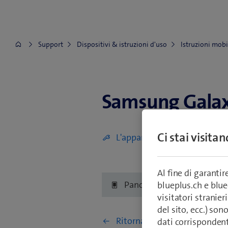
Support
Dispositivi & istruzioni d'uso
Istruzioni mobi
Samsung Gala
Samsung Galaxy A80
Ci stai visita
L'apparecchio è difettoso (di
Al fine di garanti
Panoramica
Primi 
blueplus.ch e blu
visitatori stranieri
del sito, ecc.) son
Ritorna a Reti e connessioni
dati corrisponden