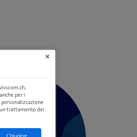
swisscom.ch,
anche per i
si, personalizzazione
lcun trattamento dei
Chiudere