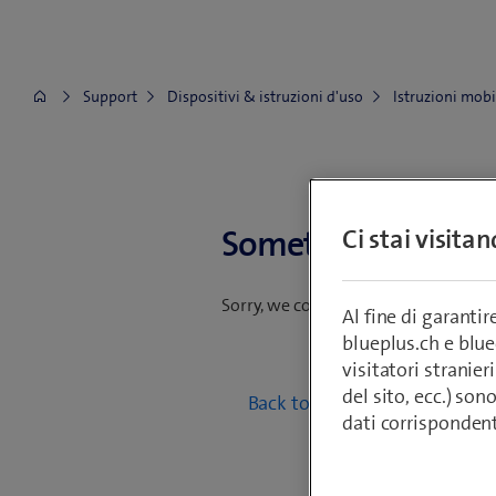
Support
Dispositivi & istruzioni d'uso
Istruzioni mobi
Something went w
Ci stai visita
Sorry, we could not find your reques
Al fine di garanti
blueplus.ch e blu
visitatori stranieri
del sito, ecc.) son
Back to mobile guides
dati corrisponden