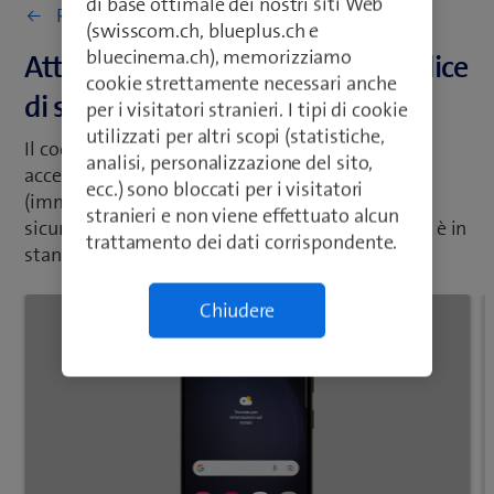
di base ottimale dei nostri siti Web
Ritorna a Impostazioni e uso
(swisscom.ch, blueplus.ch e
bluecinema.ch), memorizziamo
Attivare o disattivare l'uso del codice
cookie strettamente necessari anche
di sicurezza
per i visitatori stranieri. I tipi di cookie
utilizzati per altri scopi (statistiche,
Il codice di sicurezza impedisce che altri abbiano
analisi, personalizzazione del sito,
accesso a quanto contenuto nel tuo cellulare
ecc.) sono bloccati per i visitatori
(immagini, messaggi, ecc.). Se l'uso del codice di
stranieri e non viene effettuato alcun
sicurezza è attivo, devi usarlo quando il cellulare è in
trattamento dei dati corrispondente.
standby e ogni volta che lo accendi.
Chiudere