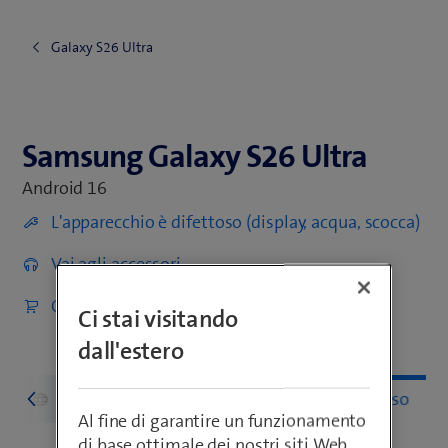
Galaxy S26 Ultra
Samsung Galaxy S26 Ultra
Samsung Galaxy S26 Ultra
Android 16
L'apparecchio è difettoso (display, acqua, scocca)
Vai agli accessori
Ordina
Ci stai visitando
dall'estero
Reti e connessioni
Impostazioni e uso
Al fine di garantire un funzionamento
di base ottimale dei nostri siti Web