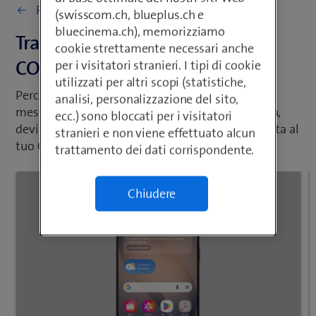
Ritorna a Impostazioni e uso
(swisscom.ch, blueplus.ch e
bluecinema.ch), memorizziamo
Trasferire le chiamate al tuo
cookie strettamente necessari anche
COMBOX®
per i visitatori stranieri. I tipi di cookie
utilizzati per altri scopi (statistiche,
Perché il tuo COMBOX® possa ricevere un
analisi, personalizzazione del sito,
messaggio, quando non rispondi a una chiamata,
ecc.) sono bloccati per i visitatori
devi prima impostare il trasferimento di chiamata al
stranieri e non viene effettuato alcun
tuo COMBOX®.
trattamento dei dati corrispondente.
Chiudere