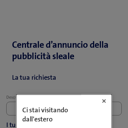
Centrale d’annuncio della
pubblicità sleale
La tua richiesta
Ci stai visitando
dall'estero
I tuoi dati