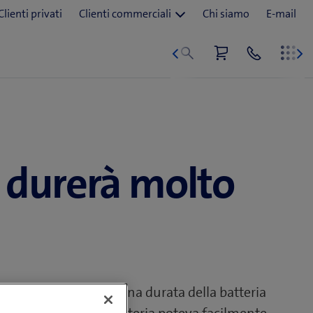
re durerà molto
ei cellulari avevano una durata della batteria