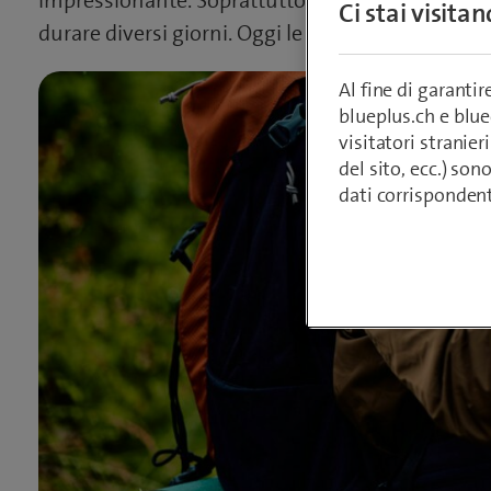
impressionante. Soprattutto utilizzandoli princi
Ci stai visita
durare diversi giorni. Oggi le cose sono diverse.
Al fine di garanti
blueplus.ch e blu
visitatori stranieri
del sito, ecc.) son
dati corrisponden