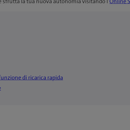
 sfrutta la tua nuova autonomia visitando l’
Online 
unzione di ricarica rapida
e