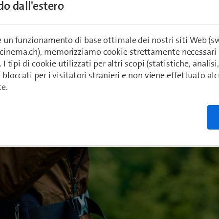
palmente per le chiamate e i messaggi di testo, una s
ndo dall'estero
re un funzionamento di base ottimale dei nostri siti Web (
ecinema.ch), memorizziamo cookie strettamente necessari 
. I tipi di cookie utilizzati per altri scopi (statistiche, anali
o bloccati per i visitatori stranieri e non viene effettuato a
te.