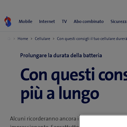
Vai
al
contenuto
Prolungare la durata della batteria
Con questi cons
più a lungo
Alcuni ricorderanno ancora i primi cellulari degl