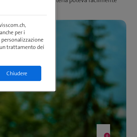
ingola carica della batteria poteva facilmente
swisscom.ch,
anche per i
si, personalizzazione
lcun trattamento dei
Chiudere
Like
0