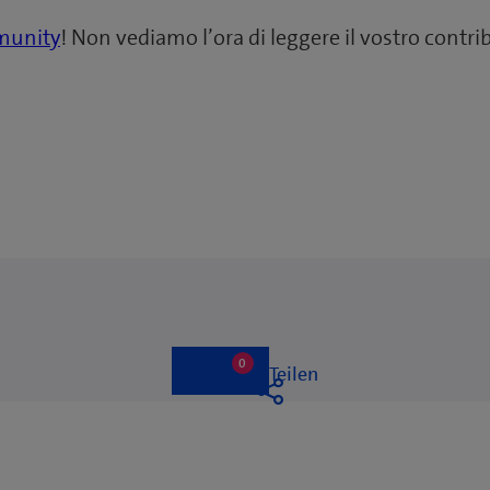
unity
! Non vediamo l’ora di leggere il vostro contri
0
0
Like
Teilen
likes
Like