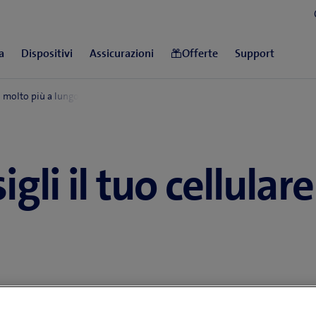
igli il tuo cellula
i anni Novanta: certi modelli della prima evoluzione d