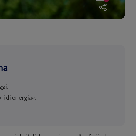
0
likes
ema
ggi.
ri di energia».