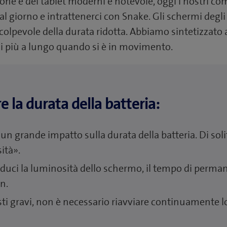
one e dei tablet moderni è notevole, oggi i nostri co
 al giorno e intrattenerci con Snake. Gli schermi deg
lpevole della durata ridotta. Abbiamo sintetizzato 
si più a lungo quando si è in movimento.
re la durata della batteria:
n grande impatto sulla durata della batteria. Di soli
ità».
duci la luminosità dello schermo, il tempo di perman
n.
ti gravi, non è necessario riavviare continuamente 