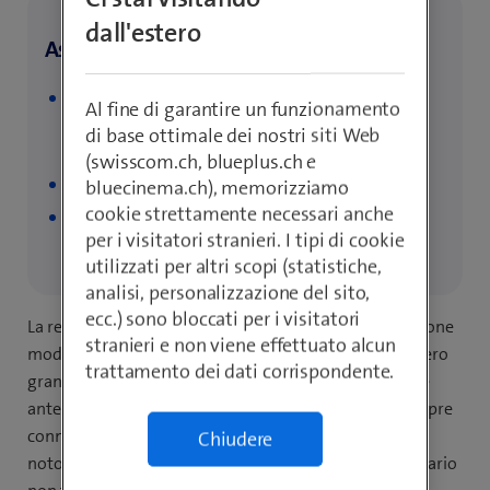
dall'estero
Assenza di rete? Ecco un breve riassunto
Le zone fuori copertura sono fastidiose e
Al fine di garantire un funzionamento
costituiscono purtroppo un problema fin troppo
di base ottimale dei nostri siti Web
frequente.
(swisscom.ch, blueplus.ch e
Vediamo quali sono le cause
bluecinema.ch), memorizziamo
cookie strettamente necessari anche
e alcuni semplici consigli per una migliore
per i visitatori stranieri. I tipi di cookie
ricezione a casa e fuori casa.
utilizzati per altri scopi (statistiche,
analisi, personalizzazione del sito,
ecc.) sono bloccati per i visitatori
La rete mobile è il miracolo invisibile della comunicazione
stranieri e non viene effettuato alcun
moderna. Ogni giorno condividiamo con il mondo intero
trattamento dei dati corrispondente.
grandi volumi di dati dai nostri smartphone tramite le
antenne di comunicazione mobile e siamo quindi sempre
connessi con le persone a noi care. Purtroppo, come è
Chiudere
noto, questa connessione fra trasmettitore e destinatario