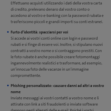
Effettuano acquisti utilizzando i dati della vostra carta
di credito, prelevano denaro dal vostro conto o
accedono al vostro e-banking con la password rubata e
trasferiscono piccoli e grandi importi su conti estranei.
Furto d’identità: spacciarsi per voi
Si accede ai vostri conti online con login e password
rubati e si finge di essere voi. Inoltre, si stipulano nuovi
contratti a vostro nome o si contraggono prestiti. Con
le foto rubate è anche possibile creare fotomontaggi
ingannevolmente realistici e trasformare, ad esempio,
un’innocua foto delle vacanze in un’immagine
compromettente.
Phishing personalizzato: causare danni ad altri a vostro
nome
Inviate messaggi ai vostri contatti a vostro nome e li
attirate con link a siti fraudolenti o inviate software
dannoso negli allegati delle e-mail. Poiché i vostri