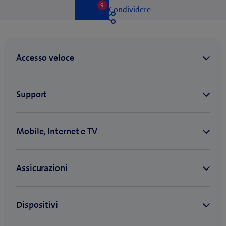
9
9
Like
Condividere
likes
Like