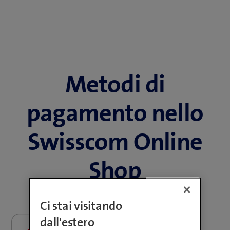
Metodi di
pagamento nello
Swisscom Online
Shop
Ci stai visitando
dall'estero