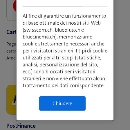
Al fine di garantire un funzionamento
di base ottimale dei nostri siti Web
(swisscom.ch, blueplus.ch e
Carta di credito
bluecinema.ch), memorizziamo
cookie strettamente necessari anche
Pagate i vostri acquisti senza problemi utilizzando una
per i visitatori stranieri. I tipi di cookie
carta di credito. Vengono accettate Mastercard, Visa e
utilizzati per altri scopi (statistiche,
American Express.
analisi, personalizzazione del sito,
ecc.) sono bloccati per i visitatori
stranieri e non viene effettuato alcun
trattamento dei dati corrispondente.
Chiudere
PostFinance