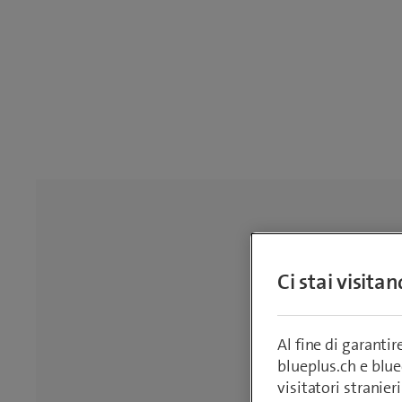
Ci stai visita
Al fine di garanti
blueplus.ch e blu
visitatori stranieri