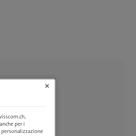
swisscom.ch,
anche per i
si, personalizzazione