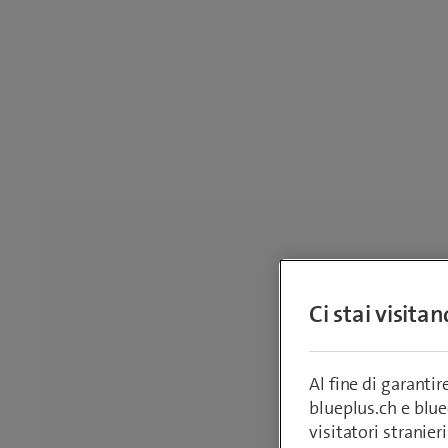
Ci stai visita
Al fine di garanti
blueplus.ch e blu
visitatori stranieri