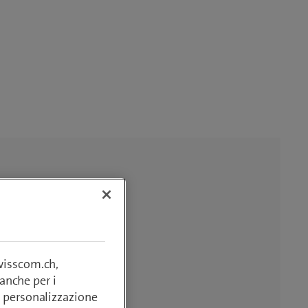
swisscom.ch,
anche per i
si, personalizzazione