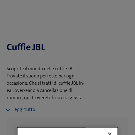
Cuffie JBL
Scoprite il mondo delle cuffie JBL.
Trovate il suono perfetto per ogni
occasione. Che si tratti di cuffie JBL in-
ear, over-ear o a cancellazione di
rumore, qui troverete la scelta giusta.
Approfittate della consegna gratuita a
partire da un valore d’ordine di CHF
50.– e delle funzioni aggiuntive che
semplificano la vostra vita quotidiana.