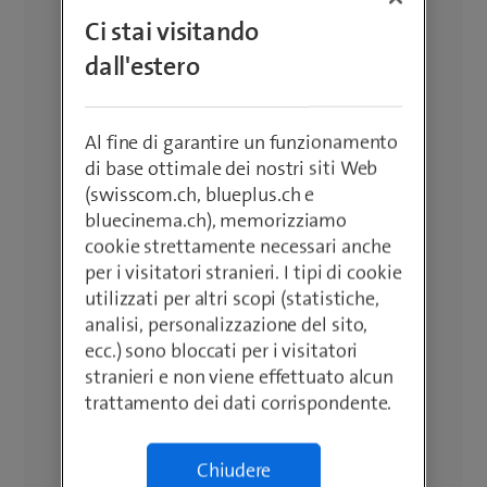
Che si tratti di musica, telefonate o
Ci stai visitando
film: Abbiamo le cuffie perfette per
dall'estero
voi. Trovate subito le cuffie JBL giuste.
Al fine di garantire un funzionamento
di base ottimale dei nostri siti Web
(swisscom.ch, blueplus.ch e
bluecinema.ch), memorizziamo
cookie strettamente necessari anche
per i visitatori stranieri. I tipi di cookie
utilizzati per altri scopi (statistiche,
analisi, personalizzazione del sito,
ecc.) sono bloccati per i visitatori
stranieri e non viene effettuato alcun
trattamento dei dati corrispondente.
Chiudere