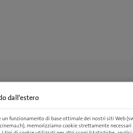
ndo dall'estero
re un funzionamento di base ottimale dei nostri siti Web (
ecinema.ch), memorizziamo cookie strettamente necessari 
. I tipi di cookie utilizzati per altri scopi (statistiche, anali