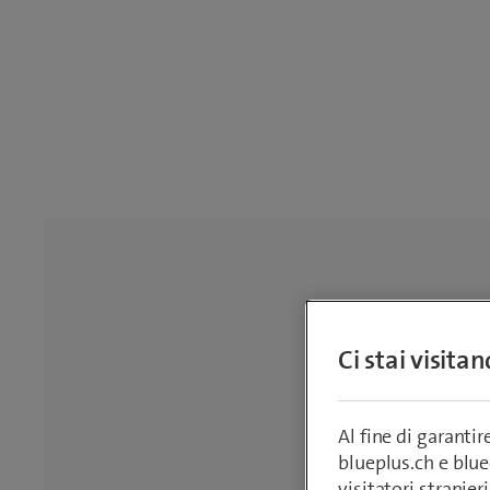
Ci stai visita
Al fine di garanti
blueplus.ch e blu
visitatori stranieri