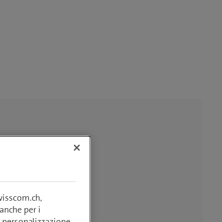
swisscom.ch,
anche per i
si, personalizzazione