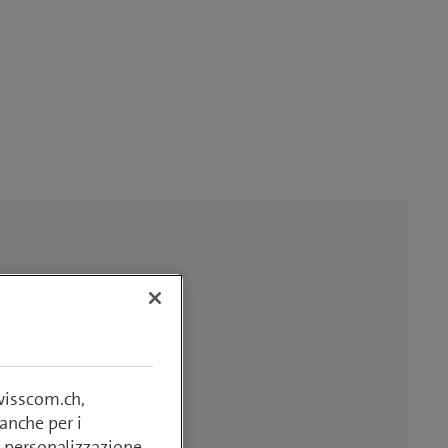
swisscom.ch,
anche per i
si, personalizzazione