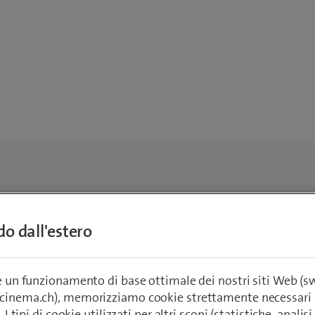
ndo dall'estero
re un funzionamento di base ottimale dei nostri siti Web (
ecinema.ch), memorizziamo cookie strettamente necessari 
. I tipi di cookie utilizzati per altri scopi (statistiche, anali