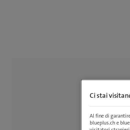
Ci stai visita
Al fine di garanti
blueplus.ch e blu
visitatori stranieri