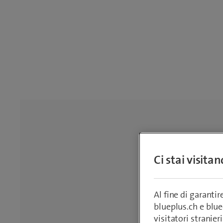
Ci stai visita
Al fine di garanti
blueplus.ch e blu
visitatori stranieri