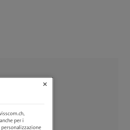
swisscom.ch,
anche per i
si, personalizzazione