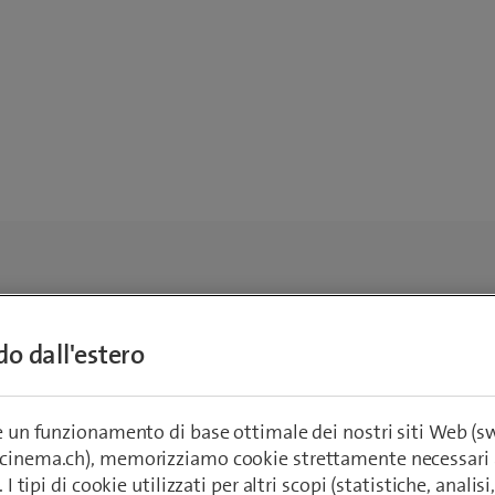
ndo dall'estero
re un funzionamento di base ottimale dei nostri siti Web (
ecinema.ch), memorizziamo cookie strettamente necessari 
. I tipi di cookie utilizzati per altri scopi (statistiche, anali