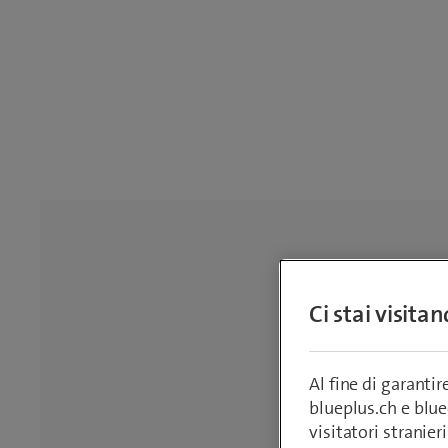
Ci stai visita
Al fine di garanti
blueplus.ch e blu
visitatori stranieri