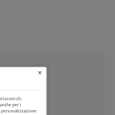
swisscom.ch,
anche per i
si, personalizzazione