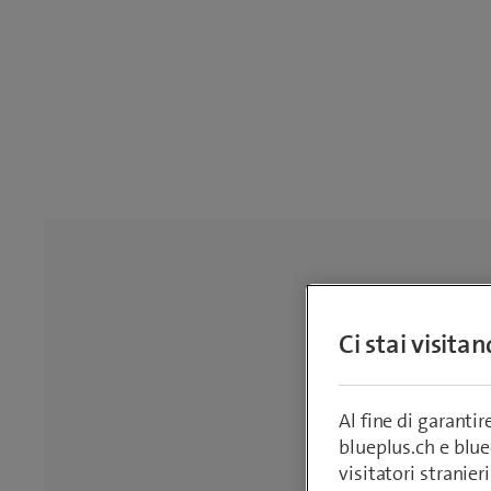
Ci stai visita
Al fine di garanti
blueplus.ch e blu
visitatori stranieri