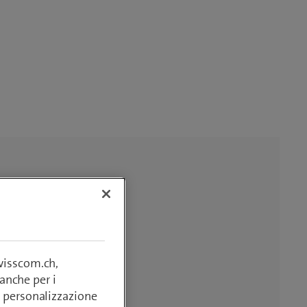
swisscom.ch,
anche per i
si, personalizzazione