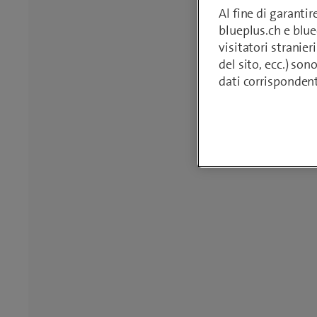
Al fine di garanti
blueplus.ch e blu
visitatori stranieri
del sito, ecc.) son
dati corrisponden