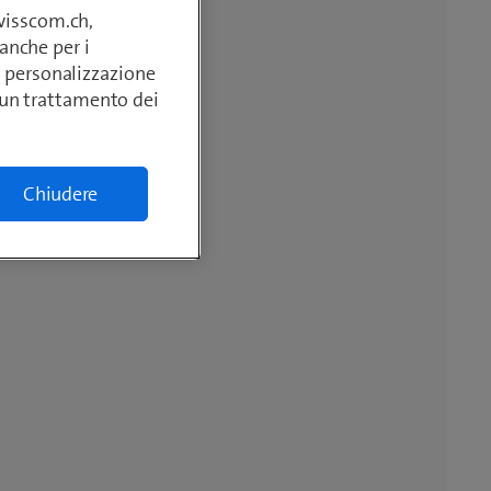
swisscom.ch,
anche per i
si, personalizzazione
lcun trattamento dei
Chiudere