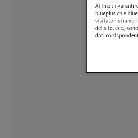
Al fine di garanti
blueplus.ch e blu
visitatori stranieri
del sito, ecc.) son
dati corrisponden