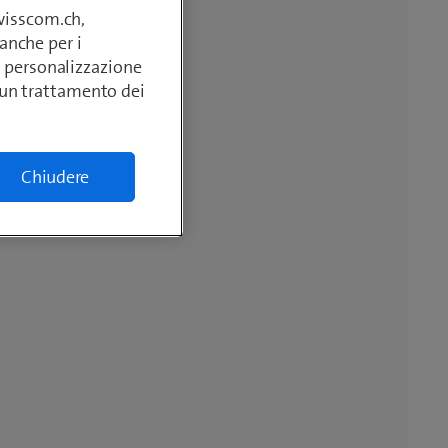
swisscom.ch,
anche per i
si, personalizzazione
lcun trattamento dei
Chiudere