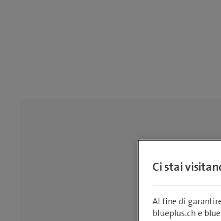
Ci stai visita
Al fine di garanti
blueplus.ch e blu