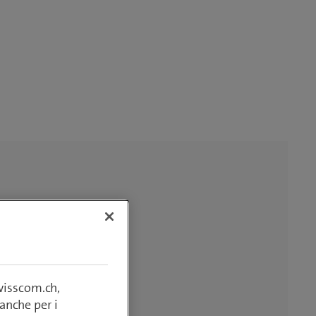
swisscom.ch,
anche per i