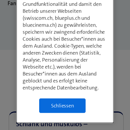
Fangemeinde.
Grundfunktionalität und damit den
Betrieb unserer Webseiten
(swisscom.ch, blueplus.ch und
bluecinema.ch) zu gewährleisten,
Zur JAMES-Studie 2024
speichern wir zwingend erforderliche
Cookies auch bei Besucher*innen aus
dem Ausland. Cookie-Typen, welche
anderen Zwecken dienen (Statistik,
Analyse, Personalisierung der
Webseite etc.), werden bei
Besucher*innen aus dem Ausland
geblockt und es erfolgt keine
entsprechende Datenbearbeitung.
JAMESfocus 2025
Schliessen
Schlank und muskulös –