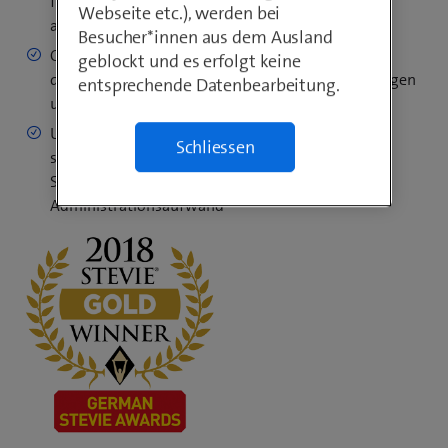
führen und so auch mündliche Verträge beweisbar
Webseite etc.), werden bei
abschliessen
Besucher*innen aus dem Ausland
Optimaler Schutz Ihres geistigen Eigentums dank
geblockt und es erfolgt keine
digitalisierten und gesicherten Sprachaufzeichnungen
entsprechende Datenbearbeitung.
und Verbindungsdaten
Umfassende Dienstleistung gemäss höchsten
Schliessen
schweizerischen und internationalen
Sicherheitsstandards, mit geringem
Administrationsaufwand