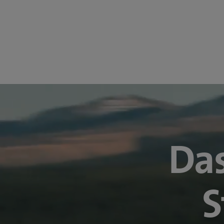
Das
S