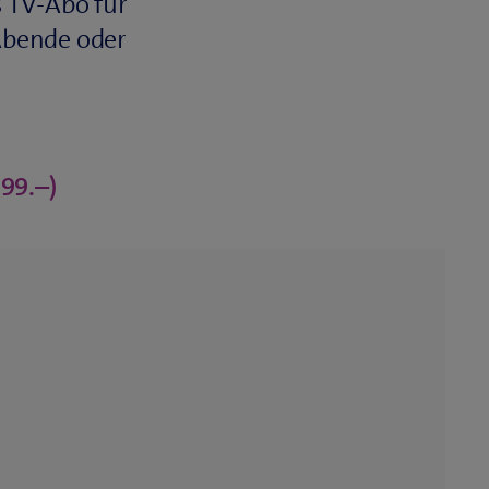
s TV-Abo für
 Abende oder
.
99.–)