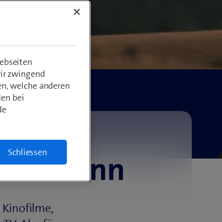
ebseiten
wir zwingend
en, welche anderen
den bei
de
Schliessen
alles kann
 Kinofilme,