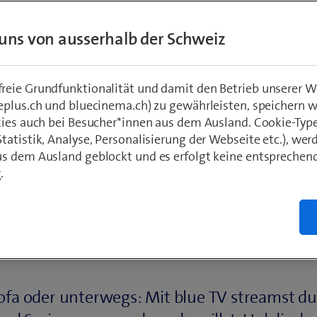
uns von ausserhalb der Schweiz
eie Grundfunktionalität und damit den Betrieb unserer W
eplus.ch und bluecinema.ch) zu gewährleisten, speichern 
kies auch bei Besucher*innen aus dem Ausland. Cookie-Typ
atistik, Analyse, Personalisierung der Webseite etc.), wer
s dem Ausland geblockt und es erfolgt keine entsprechen
.
Mehr als nur Fernsehen
was dein
TV-Abo
fa oder unterwegs: Mit blue TV streamst du