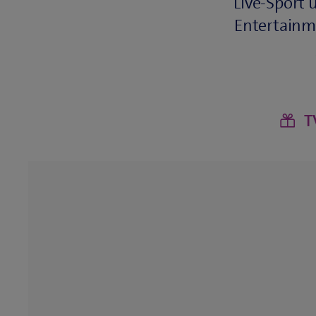
Live-Sport 
Entertainme
T
​