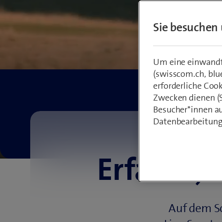
Sie besuchen 
Um eine einwandfr
(swisscom.ch, blu
erforderliche Coo
Zwecken dienen (St
Besucher*innen au
Datenbearbeitung
Erfahre, 
Auf dem So