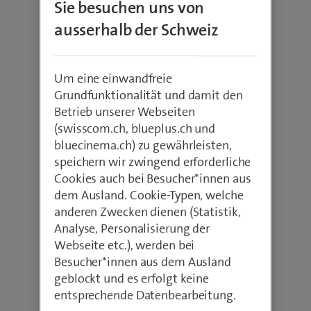
Sie besuchen uns von
Ob in den letzten Zügen des Studiums oder
bereits mit Abschluss: Bei Swisscom findest du
ausserhalb der Schweiz
den idealen Einstieg in deine berufliche Karriere.
Setz dein Wissen bei uns praxisorientiert ein,
übernimm Verantwortung und bau dein
Um eine einwandfreie
persönliches Netzwerk aus. Starte eines der
Grundfunktionalität und damit den
Trainee-Programme oder absolviere ein Step In-
Betrieb unserer Webseiten
Hochschulpraktikum.
(swisscom.ch, blueplus.ch und
bluecinema.ch) zu gewährleisten,
speichern wir zwingend erforderliche
Cookies auch bei Besucher*innen aus
dem Ausland. Cookie-Typen, welche
anderen Zwecken dienen (Statistik,
Analyse, Personalisierung der
Webseite etc.), werden bei
Besucher*innen aus dem Ausland
geblockt und es erfolgt keine
entsprechende Datenbearbeitung.