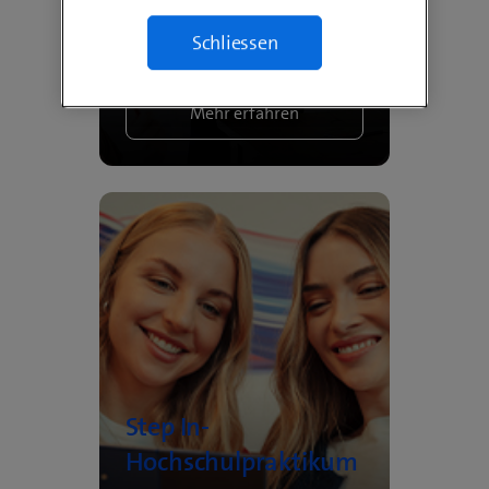
Trainee-Programm
nach Masterstudium
Schliessen
Mehr erfahren
Step In-
Hochschulpraktikum