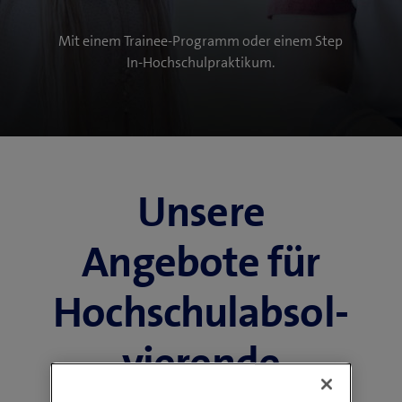
Mit einem Trainee-Programm oder einem Step
In-Hochschulpraktikum.
Unsere
Angebote für
Hochschul­­absol­
vierende