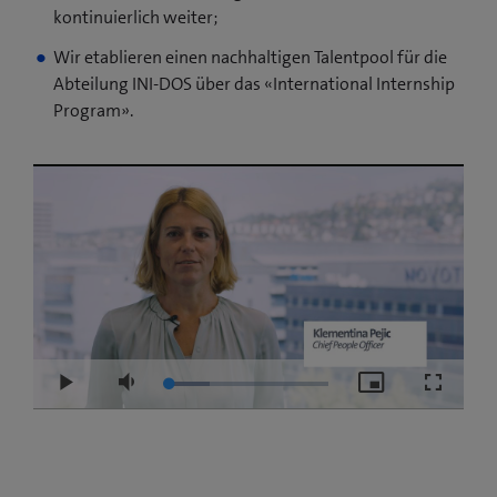
kontinuierlich weiter;
Wir etablieren einen nachhaltigen Talentpool für die
Abteilung INI-DOS über das «International Internship
Program».
Loaded
:
Play
Mute
Picture-
Fullscre
26.02%
in-
Picture