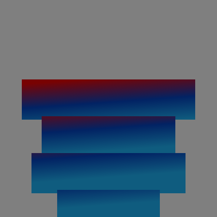
Inter­na­tio­na­
ler Berufs­­
einstieg mit
Zu­kunft