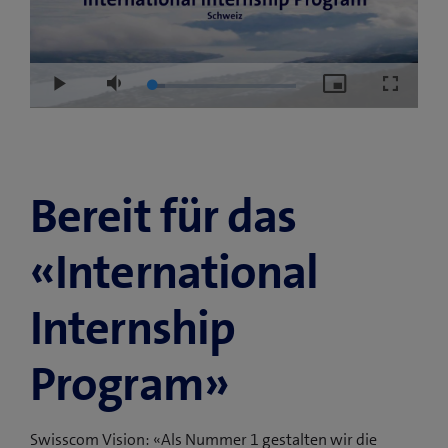
Loaded
:
Play
Mute
Picture-
Fullscre
9.30%
in-
Picture
Bereit für das
«Inter­national
Internship
Pro­gram»
Swisscom Vision: «Als Nummer 1 gestalten wir die