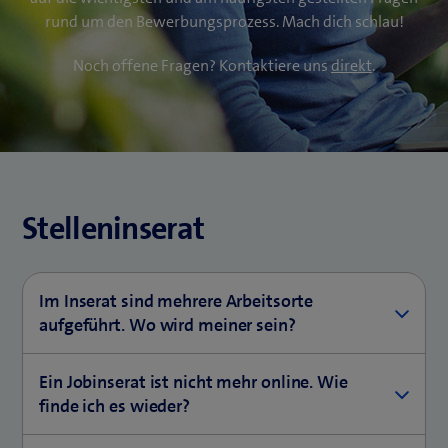
rund um den Bewerbungsprozess. Mach dich schlau!
Noch offene Fragen? Kontaktiere uns
direkt
.
Stelleninserat
Im Inserat sind mehrere Arbeitsorte
aufgeführt. Wo wird meiner sein?
Stehen im Inserat mehrere Standorte, wie z.B. "Bern
Ein Jobinserat ist nicht mehr online. Wie
oder Zürich", kannst du deinen Arbeitsort wählen.
finde ich es wieder?
Genaueres erfährst du im Interview. Übrigens: Im
Inserat siehst du auch, ob und wie oft du im Home-