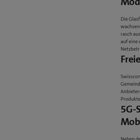
Modu
Die Glas
wachsend
rasch au
auf eine 
Netzbetre
Frei
Swisscom
Gemeinde
Anbieter
Produkte
5G-S
Mobi
Neben de