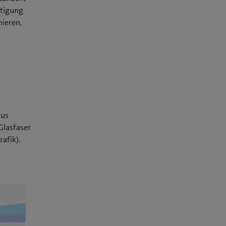
htigung
mieren,
aus
Glasfaser
rafik).