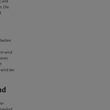
g und
. Die
d
rbeiten
om wird
teren
et
 wird der
nd
der
tandort