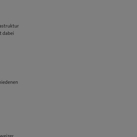
astruktur
t dabei
chiedenen
hweizer