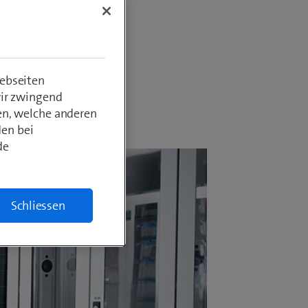
d noch
ebseiten
wir zwingend
en, welche anderen
den bei
de
Schliessen