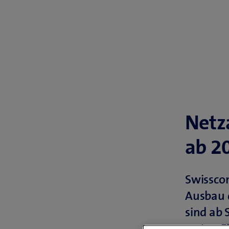
Netz
ab 2
Swissco
Ausbau d
sind ab
ersten E