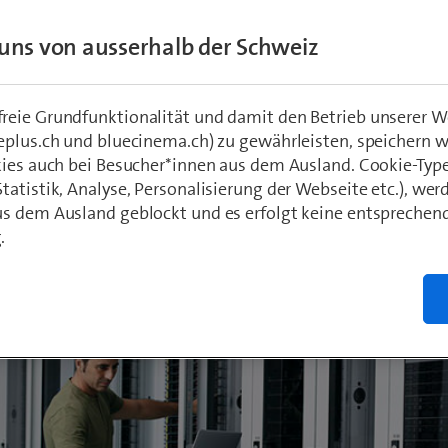
 angeschlossen sein. Bis zum Baubeginn sin
uns von ausserhalb der Schweiz
he Vorarbeiten nötig.
eie Grundfunktionalität und damit den Betrieb unserer W
eplus.ch und bluecinema.ch) zu gewährleisten, speichern 
hädeli
kies auch bei Besucher*innen aus dem Ausland. Cookie-Typ
20
atistik, Analyse, Personalisierung der Webseite etc.), wer
s dem Ausland geblockt und es erfolgt keine entsprechen
.