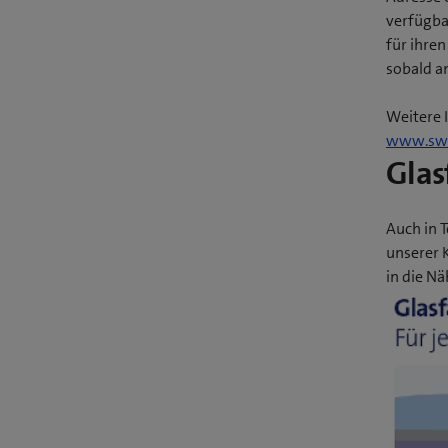
verfügba
für ihre
sobald a
Weitere 
www.swi
Glas
Auch in 
unserer 
in die Nä