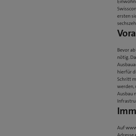
Einwohne
Swisscom
ersten s
sechszeh
Vora
Bevor ab
nötig. D
Ausbauar
hierfür 
Schritt m
werden, 
Ausbau m
Infrastr
Imme
Auf www.
Adresse 