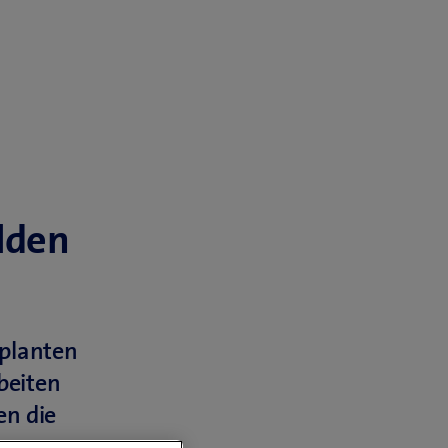
lden
eplanten
beiten
en die