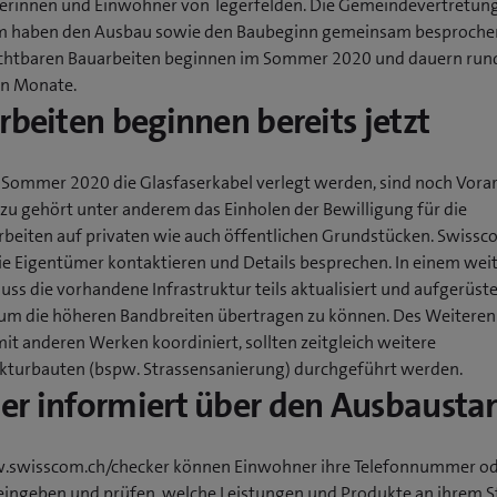
rinnen und Einwohner von Tegerfelden. Die Gemeindevertretun
 haben den Ausbau sowie den Baubeginn gemeinsam besprochen
ichtbaren Bauarbeiten beginnen im Sommer 2020 und dauern run
n Monate.
rbeiten beginnen bereits jetzt
 Sommer 2020 die Glasfaserkabel verlegt werden, sind noch Vora
azu gehört unter anderem das Einholen der Bewilligung für die
beiten auf privaten wie auch öffentlichen Grundstücken. Swissc
die Eigentümer kontaktieren und Details besprechen. In einem wei
uss die vorhandene Infrastruktur teils aktualisiert und aufgerüst
um die höheren Bandbreiten übertragen zu können. Des Weiteren
it anderen Werken koordiniert, sollten zeitgleich weitere
ukturbauten (bspw. Strassensanierung) durchgeführt werden.
r informiert über den Ausbausta
swisscom.ch/checker können Einwohner ihre Telefonnummer o
eingeben und prüfen, welche Leistungen und Produkte an ihrem S