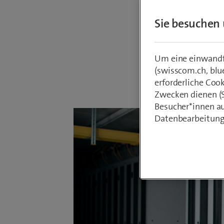
Internet
Sie besuchen 
zahlreic
Um eine einwandfr
(swisscom.ch, blu
Von
Armin Sc
erforderliche Coo
20. Januar 20
Zwecken dienen (St
Besucher*innen au
Datenbearbeitung