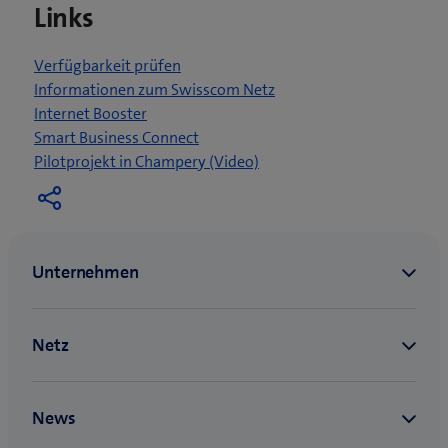
Links
Verfügbarkeit prüfen
Informationen zum Swisscom Netz
Internet Booster
Smart Business Connect
(
Pilotprojekt in Champery (Video)
ö
f
f
n
e
t
e
i
n
n
e