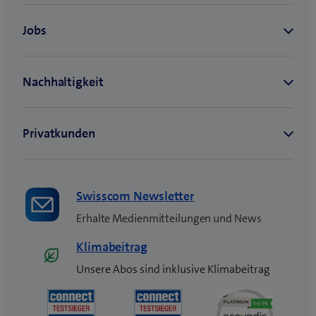
u
e
s
F
e
n
s
t
e
r
)
Swisscom Newsletter
Erhalte Medienmitteilungen und News
Klimabeitrag
Unsere Abos sind inklusive Klimabeitrag