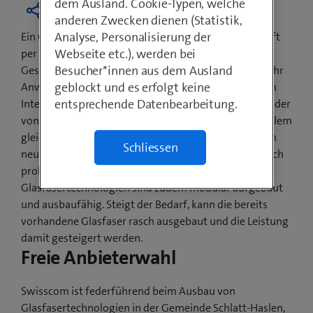
dem Ausland. Cookie-Typen, welche
anderen Zwecken dienen (Statistik,
Analyse, Personalisierung der
Ein Grossteil der Bevölkerung von Schlatt-Haslen surft
Webseite etc.), werden bei
per sofort auf ultraschnellem Internet mit
Besucher*innen aus dem Ausland
Geschwindigkeiten von bis zu 500 Mbit/s. Immer mehr
geblockt und es erfolgt keine
Anwendungen in Schweizer Haushalten sind mit dem
entsprechende Datenbearbeitung.
Internet verbunden: TV schauen, Videotelefonieren oder
von zu Hause aus im Firmennetzwerk arbeiten. Vor allem
gleichzeitige Nutzung beansprucht das Netz. Mit dem
Schliessen
neuen Internetspeed sind solche Anwendungen jedoch
problemlos und zeitgleich möglich. Die
Glasfasertechnologien sind zudem modular aufgebaut
und ausbaufähig. Steigt der Bedarf, kann die bereits
vorhandene Glasfaser rasch ausgebaut und die Leistung
damit gesteigert werden.
Freie Anbieterwahl
Swisscom ist federführend beim Ausbau von
Glasfasertechnologien in der Gemeinde Schlatt-Haslen,