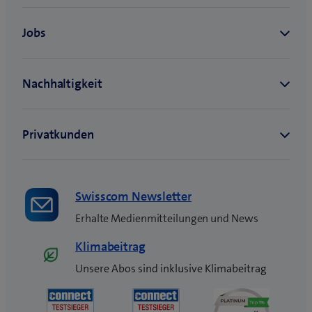
u
e
s
F
e
n
s
t
e
r
)
Swisscom Newsletter
Erhalte Medienmitteilungen und News
Klimabeitrag
Unsere Abos sind inklusive Klimabeitrag