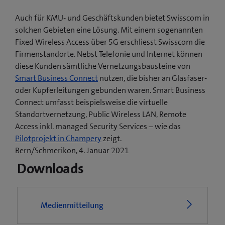
Auch für KMU- und Geschäftskunden bietet Swisscom in
solchen Gebieten eine Lösung. Mit einem sogenannten
Fixed Wireless Access über 5G erschliesst Swisscom die
Firmenstandorte. Nebst Telefonie und Internet können
diese Kunden sämtliche Vernetzungsbausteine von
Smart Business Connect
nutzen, die bisher an Glasfaser-
oder Kupferleitungen gebunden waren. Smart Business
Connect umfasst beispielsweise die virtuelle
Standortvernetzung, Public Wireless LAN, Remote
Access inkl. managed Security Services – wie das
(
Pilotprojekt in Champery
zeigt.
ö
Bern/Schmerikon, 4. Januar 2021
f
Downloads
f
n
e
Medienmitteilung
t
e