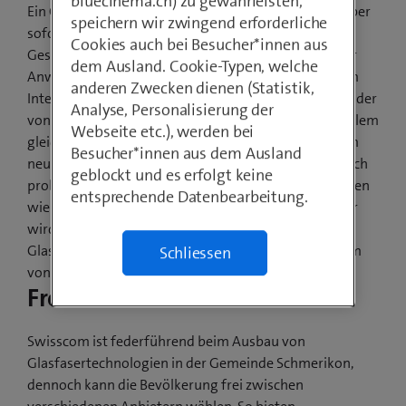
bluecinema.ch) zu gewährleisten,
Ein Grossteil der Bevölkerung von Schmerikon surft per
speichern wir zwingend erforderliche
sofort auf ultraschnellem Internet mit
Cookies auch bei Besucher*innen aus
Geschwindigkeiten von bis zu 10 Gbit/s. Immer mehr
dem Ausland. Cookie-Typen, welche
Anwendungen in Schweizer Haushalten sind mit dem
anderen Zwecken dienen (Statistik,
Internet verbunden: TV schauen, Videotelefonieren oder
Analyse, Personalisierung der
von zu Hause aus im Firmennetzwerk arbeiten. Vor allem
Webseite etc.), werden bei
gleichzeitige Nutzung beansprucht das Netz. Mit dem
Besucher*innen aus dem Ausland
neuen Internetspeed sind solche Anwendungen jedoch
geblockt und es erfolgt keine
problemlos und zeitgleich möglich. Besonders in Zeiten
entsprechende Datenbearbeitung.
wie jetzt, in denen das Homeoffice immer alltäglicher
wird, unterstützt Swisscom mit dem Ausbau des
Glasfasernetzes die Infrastruktur, welche nötig ist, um
Schliessen
von Zuhause aus zu arbeiten.
Freie Anbieterwahl
Swisscom ist federführend beim Ausbau von
Glasfasertechnologien in der Gemeinde Schmerikon,
dennoch kann die Bevölkerung frei zwischen