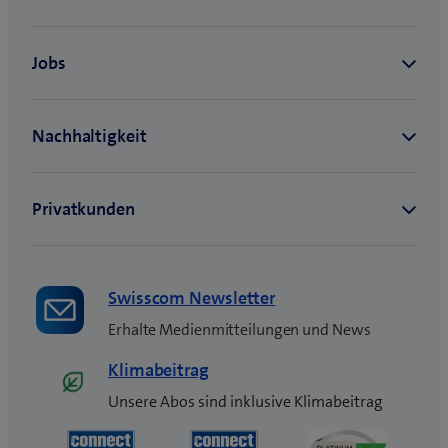
u
e
s
F
e
n
s
t
e
r
)
Swisscom Newsletter
Erhalte Medienmitteilungen und News
Klimabeitrag
Unsere Abos sind inklusive Klimabeitrag