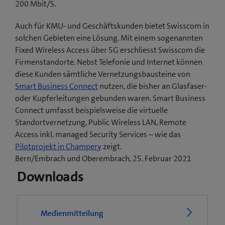
200 Mbit/S.
Auch für KMU- und Geschäftskunden bietet Swisscom in
solchen Gebieten eine Lösung. Mit einem sogenannten
Fixed Wireless Access über 5G erschliesst Swisscom die
Firmenstandorte. Nebst Telefonie und Internet können
diese Kunden sämtliche Vernetzungsbausteine von
Smart Business Connect
nutzen, die bisher an Glasfaser-
oder Kupferleitungen gebunden waren. Smart Business
Connect umfasst beispielsweise die virtuelle
Standortvernetzung, Public Wireless LAN, Remote
Access inkl. managed Security Services – wie das
(
Pilotprojekt in Champery
zeigt.
ö
Bern/Embrach und Oberembrach, 25. Februar 2021
f
Downloads
f
n
e
Medienmitteilung
t