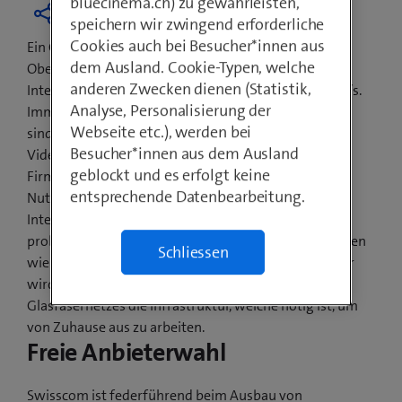
bluecinema.ch) zu gewährleisten,
speichern wir zwingend erforderliche
Cookies auch bei Besucher*innen aus
Ein Grossteil der Bevölkerung von Embrach und
dem Ausland. Cookie-Typen, welche
Oberembrach surft per sofort auf ultraschnellem
anderen Zwecken dienen (Statistik,
Internet mit Geschwindigkeiten von bis zu 500 Mbit/s.
Analyse, Personalisierung der
Immer mehr Anwendungen in Schweizer Haushalten
Webseite etc.), werden bei
sind mit dem Internet verbunden: UHD-TV schauen,
Besucher*innen aus dem Ausland
Videotelefonieren oder von zu Hause aus im
geblockt und es erfolgt keine
Firmennetzwerk arbeiten. Vor allem gleichzeitige
entsprechende Datenbearbeitung.
Nutzung beansprucht das Netz. Mit dem neuen
Internetspeed sind solche Anwendungen jedoch
problemlos und zeitgleich möglich. Besonders in Zeiten
Schliessen
wie jetzt, in denen das Homeoffice immer alltäglicher
wird, unterstützt Swisscom mit dem Ausbau des
Glasfasernetzes die Infrastruktur, welche nötig ist, um
von Zuhause aus zu arbeiten.
Freie Anbieterwahl
Swisscom ist federführend beim Ausbau von