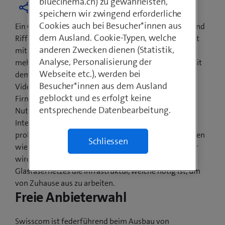
bluecinema.ch) zu gewährleisten,
speichern wir zwingend erforderliche
Cookies auch bei Besucher*innen aus
Ein Grossteil der Bevölkerung von Hausen am Albis und
dem Ausland. Cookie-Typen, welche
Rifferswil surft per sofort auf ultraschnellem Internet
anderen Zwecken dienen (Statistik,
mit Geschwindigkeiten von bis zu 500 Mbit/s. Immer
Analyse, Personalisierung der
mehr Anwendungen in Schweizer Haushalten sind mit
Webseite etc.), werden bei
dem Internet verbunden: UHD-TV schauen,
Besucher*innen aus dem Ausland
Videotelefonieren oder von zu Hause aus im
geblockt und es erfolgt keine
Firmennetzwerk arbeiten. Vor allem gleichzeitige
entsprechende Datenbearbeitung.
Nutzung beansprucht das Netz. Mit dem neuen
Internetspeed sind solche Anwendungen jedoch
problemlos und zeitgleich möglich. Besonders in Zeiten
Schliessen
wie jetzt, in denen das Homeoffice immer alltäglicher
wird, unterstützt Swisscom mit dem Ausbau des
Glasfasernetzes die Infrastruktur, welche nötig ist, um
von Zuhause aus zu arbeiten.
Freie Anbieterwahl
Swisscom ist federführend beim Ausbau von