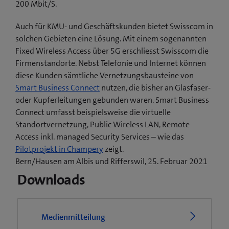
200 Mbit/S.
Auch für KMU- und Geschäftskunden bietet Swisscom in
solchen Gebieten eine Lösung. Mit einem sogenannten
Fixed Wireless Access über 5G erschliesst Swisscom die
Firmenstandorte. Nebst Telefonie und Internet können
diese Kunden sämtliche Vernetzungsbausteine von
Smart Business Connect
nutzen, die bisher an Glasfaser-
oder Kupferleitungen gebunden waren. Smart Business
Connect umfasst beispielsweise die virtuelle
Standortvernetzung, Public Wireless LAN, Remote
Access inkl. managed Security Services – wie das
(
Pilotprojekt in Champery
zeigt.
ö
Bern/Hausen am Albis und Rifferswil, 25. Februar 2021
f
Downloads
f
n
e
Medienmitteilung
t