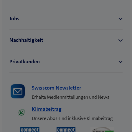
u
e
s
F
e
n
s
t
e
r
)
Swisscom Newsletter
Erhalte Medienmitteilungen und News
Klimabeitrag
Unsere Abos sind inklusive Klimabeitrag