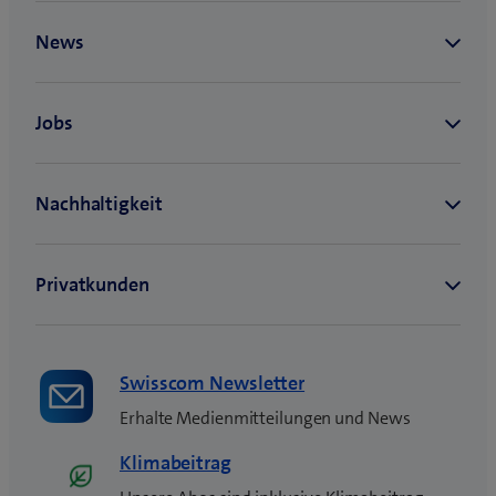
n
e
u
e
s
F
e
n
s
t
e
r
)
Swisscom Newsletter
Erhalte Medienmitteilungen und News
Klimabeitrag