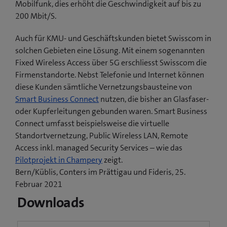
Mobilfunk, dies erhöht die Geschwindigkeit auf bis zu
200 Mbit/S.
Auch für KMU- und Geschäftskunden bietet Swisscom in
solchen Gebieten eine Lösung. Mit einem sogenannten
Fixed Wireless Access über 5G erschliesst Swisscom die
Firmenstandorte. Nebst Telefonie und Internet können
diese Kunden sämtliche Vernetzungsbausteine von
Smart Business Connect
nutzen, die bisher an Glasfaser-
oder Kupferleitungen gebunden waren. Smart Business
Connect umfasst beispielsweise die virtuelle
Standortvernetzung, Public Wireless LAN, Remote
Access inkl. managed Security Services – wie das
(
Pilotprojekt in Champery
zeigt.
ö
Bern/Küblis, Conters im Prättigau und Fideris, 25.
f
Februar 2021
f
Downloads
n
e