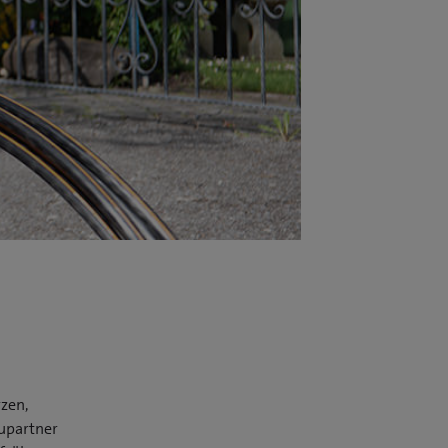
rzen,
upartner