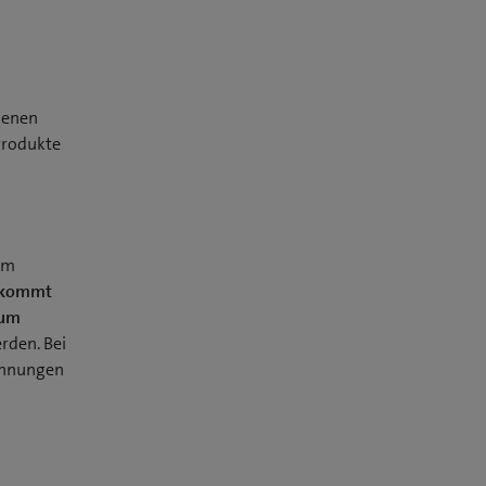
denen
Produkte
um
 kommt
um
rden. Bei
Wohnungen