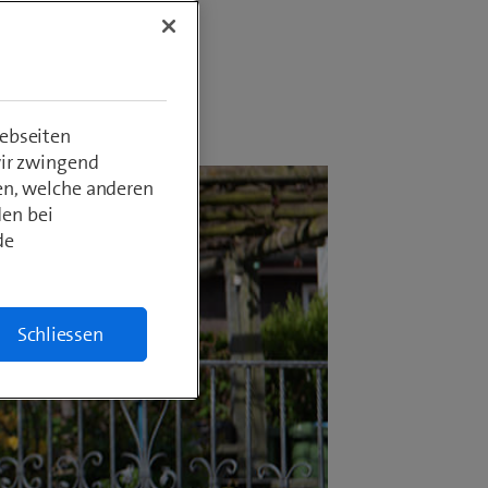
ebseiten
wir zwingend
en, welche anderen
den bei
de
Schliessen