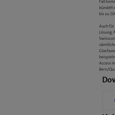
Fall kom
bündelt 
bis zu 20
Auch für
Lösung. 
Swisscom
sämtlich
Glasfase
beispiel
Access i
Bern/Qua
Do