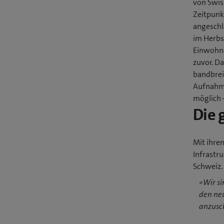
von Swis
Zeitpunk
angeschl
im Herbs
Einwohne
zuvor. Da
bandbrei
Aufnahme
möglich –
Die 
Mit ihren
Infrastru
Schweiz.
«Wir si
den ne
anzusch