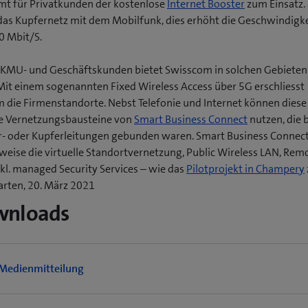
mt für Privatkunden der kostenlose
Internet Booster
zum Einsatz. 
das Kupfernetz mit dem Mobilfunk, dies erhöht die Geschwindigke
0 Mbit/S.
 KMU- und Geschäftskunden bietet Swisscom in solchen Gebieten
Mit einem sogenannten Fixed Wireless Access über 5G erschliesst
 die Firmenstandorte. Nebst Telefonie und Internet können dies
e Vernetzungsbausteine von
Smart Business Connect
nutzen, die 
r- oder Kupferleitungen gebunden waren. Smart Business Connec
sweise die virtuelle Standortvernetzung, Public Wireless LAN, Rem
(
nkl. managed Security Services – wie das
Pilotprojekt in Champery
rten, 20. März 2021
f
wnloads
f
t
Medienmitteilung
i