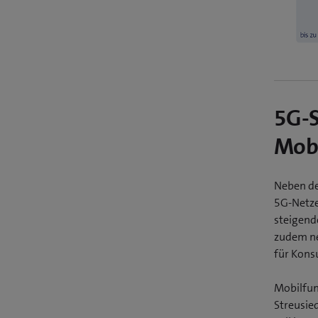
5G-S
Mobi
Neben de
5G-Netze
steigend
zudem ne
für Kons
Mobilfun
Streusie