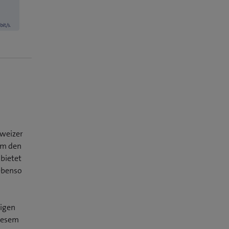
hweizer
um den
bietet
ebenso
higen
diesem