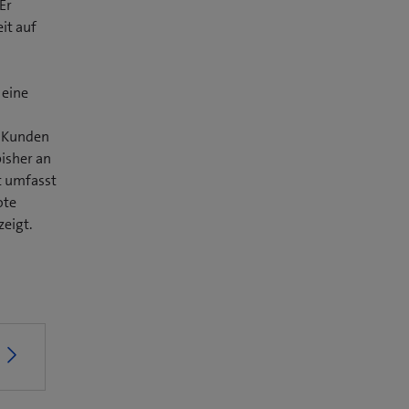
Er
it auf
 eine
e Kunden
bisher an
t umfasst
ote
zeigt.
ö
n
e
e