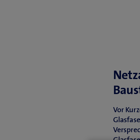
Netz
Baus
Vor Kur
Glasfase
Versprec
Glasfas