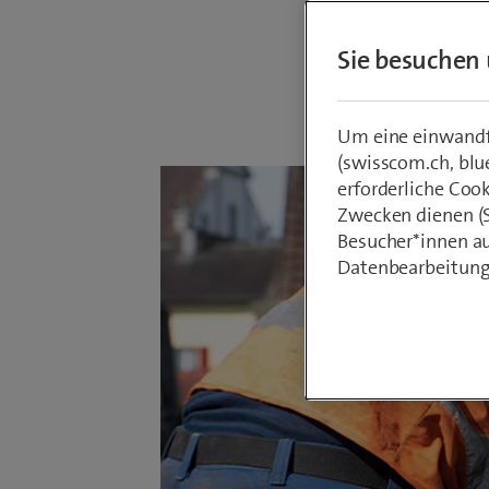
Sie besuchen 
Von
Armin Sc
20. März 202
Um eine einwandfr
(swisscom.ch, blu
erforderliche Coo
Zwecken dienen (St
Besucher*innen au
Datenbearbeitung