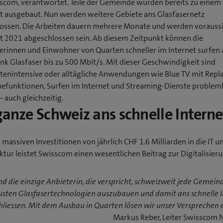
scom, verantwortet. Teile der Gemeinde wurden bereits zu einem
t ausgebaut. Nun werden weitere Gebiete ans Glasfasernetz
ossen. Die Arbeiten dauern mehrere Monate und werden voraussi
t 2021 abgeschlossen sein. Ab diesem Zeitpunkt können die
rinnen und Einwohner von Quarten schneller im Internet surfen a
nk Glasfaser bis zu 500 Mbit/s. Mit dieser Geschwindigkeit sind
tenintensive oder alltägliche Anwendungen wie Blue TV mit Repl
funktionen, Surfen im Internet und Streaming-Dienste problem
 auch gleichzeitig.
ganze Schweiz ans schnelle Interne
 massiven Investitionen von jährlich CHF 1.6 Milliarden in die IT u
ktur leistet Swisscom einen wesentlichen Beitrag zur Digitalisier
nd die einzige Anbieterin, die verspricht, schweizweit jede Gemein
usten Glasfasertechnologien auszubauen und damit ans schnelle I
liessen. Mit dem Ausbau in Quarten lösen wir unser Versprechen e
Markus Reber, Leiter Swisscom 