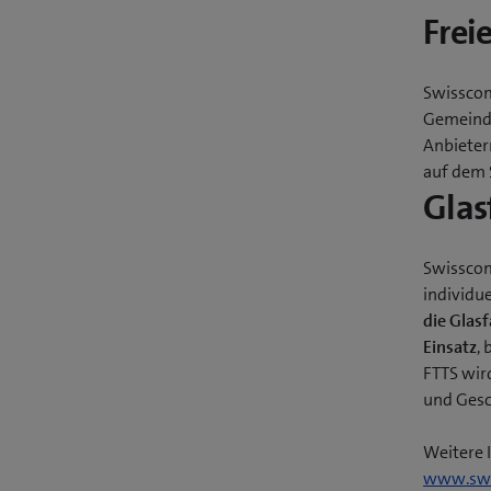
Frei
Swisscom
Gemeinde
Anbieter
auf dem 
Glas
Swisscom
individu
die Glasf
Einsatz
,
FTTS wird
und Gesc
Weitere 
www.swi