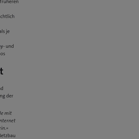
 früheren
chtlich
ls je
ay- und
los
t
nd
ung der
de mit
nternet
in.»
Netzbau