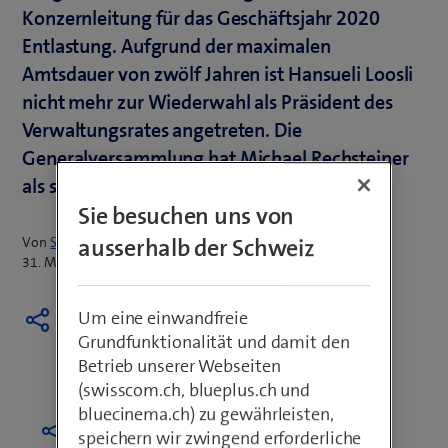
Konzernleitung für das Geschäftsjahr 2020
Entlastung. Aufgrund der maximalen
Amtsdauer von zwölf Jahren ist Hansueli Loosli
nicht mehr zur Wiederwahl als Präsident des
Verwaltungsrates angetreten. Die
Generalversammlung hat Michael Rechsteiner
als seinen Nachfolger gewählt.
Sie besuchen uns von
Von
Sepp Huber
ausserhalb der Schweiz
31. März 2021
Um eine einwandfreie
Grundfunktionalität und damit den
Betrieb unserer Webseiten
(swisscom.ch, blueplus.ch und
bluecinema.ch) zu gewährleisten,
speichern wir zwingend erforderliche