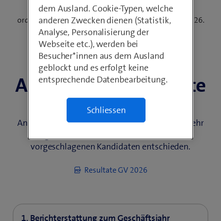
Picture
dem Ausland. Cookie-Typen, welche
Sehen Sie das Video der Live-Übertragung der 28.
anderen Zwecken dienen (Statistik,
ordentlichen Generalversammlung vom 25. März 2026.
Analyse, Personalisierung der
Video Gesamtdauer: 02:09:18 Std.
Webseite etc.), werden bei
Besucher*innen aus dem Ausland
geblockt und es erfolgt keine
Abstimmungs­resultate
entsprechende Datenbearbeitung.
Schliessen
Die Aktionärinnen und Aktionäre haben alle
Anträge des Verwaltungsrates mit grossem Mehr
angenommen und sich für den zur Wahl
vorgeschlagenen Kandidaten entschieden.
Resultate GV 2026
1. Berichterstattung zum Geschäftsjahr