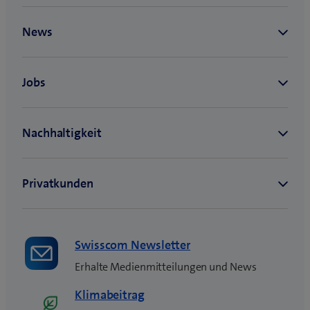
Downloads
Statuten 2014
Links
Einladung der GV 2021
Medienmitteilung GV 2023
Links
Abstimmungsresultate
Medienmitteilung GV 2022
Ergebnisse der Abstimmungen unter den
Aktionärinnen und Aktionären.
Abstimmungsresultate GV 2021
Links
Webcast GV 2021
Swisscom Newsletter
Medienmitteilung GV 2021
Erhalte Medienmitteilungen und News
Klimabeitrag