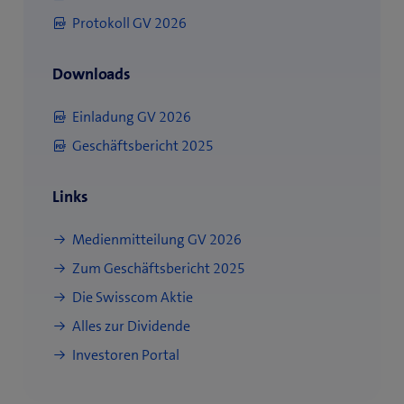
n
F
r
n
Protokoll GV 2026
s
e
)
s
t
n
t
e
Downloads
s
e
r
t
r
)
Einladung GV 2026
e
)
r
Geschäftsbericht 2025
)
Links
Medienmitteilung GV 2026
Zum Geschäftsbericht 2025
Die Swisscom Aktie
Alles zur Dividende
Investoren Portal