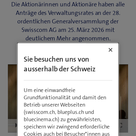
Die Aktionärinnen und Aktionäre haben alle
Anträge des Verwaltungsrates an der 28.
ordentlichen Generalversammlung der
Swisscom AG am 25. März 2026 mit
deutlichem Mehr angenommen.
Sie besuchen uns von
ausserhalb der Schweiz
Um eine einwandfreie
Grundfunktionalität und damit den
Betrieb unserer Webseiten
(swisscom.ch, blueplus.ch und
bluecinema.ch) zu gewährleisten,
speichern wir zwingend erforderliche
Loaded
:
Play
Mute
Picture-
Fullscre
0.13%
in-
Cookies auch bei Besucher*innen aus