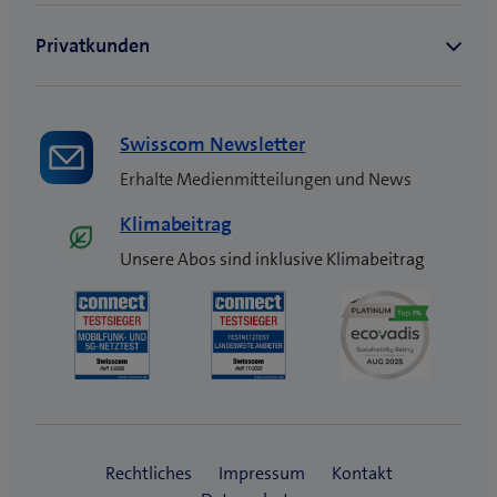
t
e
r
)
Swisscom Newsletter
Erhalte Medienmitteilungen und News
Klimabeitrag
Unsere Abos sind inklusive Klimabeitrag