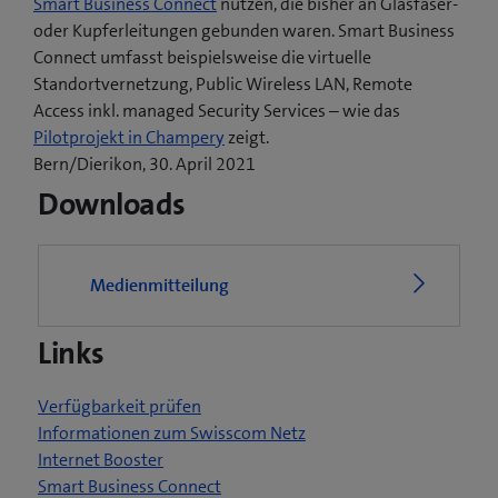
Smart Business Connect
nutzen, die bisher an Glasfaser-
oder Kupferleitungen gebunden waren. Smart Business
Connect umfasst beispielsweise die virtuelle
Standortvernetzung, Public Wireless LAN, Remote
Access inkl. managed Security Services – wie das
(
Pilotprojekt in Champery
zeigt.
ö
Bern/Dierikon, 30. April 2021
f
Downloads
f
n
e
Medienmitteilung
t
e
Links
i
n
n
Verfügbarkeit prüfen
e
Informationen zum Swisscom Netz
u
Internet Booster
e
Smart Business Connect