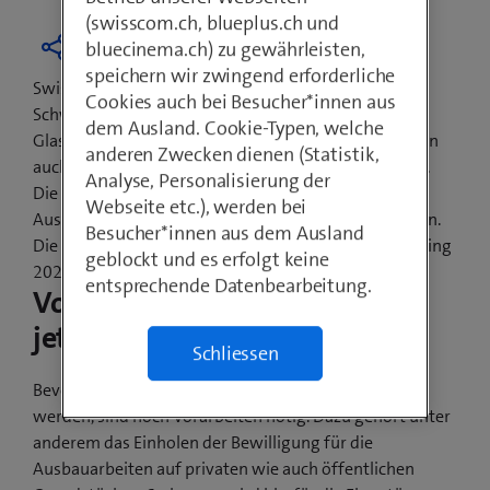
(swisscom.ch, blueplus.ch und
bluecinema.ch) zu gewährleisten,
speichern wir zwingend erforderliche
Swisscom hat das Versprechen abgegeben, jede
Cookies auch bei Besucher*innen aus
Schweizer Gemeinde in den Dorfkernzonen mit
dem Ausland. Cookie-Typen, welche
Glasfasertechnologien auszubauen. Davon profitieren
anderen Zwecken dienen (Statistik,
auch die Einwohnerinnen und Einwohner von Zuzwil.
Analyse, Personalisierung der
Die Gemeindevertretung und Swisscom haben den
Webseite etc.), werden bei
Ausbau sowie den Baubeginn gemeinsam besprochen.
Besucher*innen aus dem Ausland
Die ersten sichtbaren Bauarbeiten beginnen im Frühling
geblockt und es erfolgt keine
2022.
entsprechende Datenbearbeitung.
Vorarbeiten beginnen bereits
jetzt
Schliessen
Bevor ab Frühling 2022 die Glasfaserkabel verlegt
werden, sind noch Vorarbeiten nötig. Dazu gehört unter
anderem das Einholen der Bewilligung für die
Ausbauarbeiten auf privaten wie auch öffentlichen