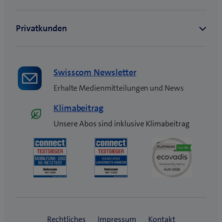
s
t
e
r
)
Swisscom Newsletter
Erhalte Medienmitteilungen und News
Klimabeitrag
Unsere Abos sind inklusive Klimabeitrag