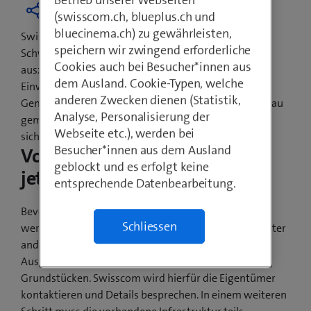
Betrieb unserer Webseiten
(swisscom.ch, blueplus.ch und
bluecinema.ch) zu gewährleisten,
Swisscom hat das Versprechen abgegeben, jede
speichern wir zwingend erforderliche
Schweizer Gemeinde mit Glasfasertechnologien
Cookies auch bei Besucher*innen aus
auszubauen. Davon profitieren auch die
dem Ausland. Cookie-Typen, welche
Einwohnerinnen und Einwohner von Büren SO. Die
anderen Zwecken dienen (Statistik,
Gemeindevertretung und Swisscom haben den Ausbau
Analyse, Personalisierung der
gemeinsam besprochen. Die weiterführenden
Webseite etc.), werden bei
sichtbaren Bauarbeiten beginnen im Frühjahr 2022.
Besucher*innen aus dem Ausland
Vorarbeiten beginnen bereits
geblockt und es erfolgt keine
jetzt
entsprechende Datenbearbeitung.
Bevor ab Frühjahr 2022 die Glasfaserkabel verlegt
Schliessen
werden, sind noch Vorarbeiten nötig. Dazu gehört unter
anderem das Einholen der Bewilligung für die
Ausbauarbeiten auf privaten wie auch öffentlichen
Grundstücken. Swisscom wird hierfür die Eigentümer
kontaktieren und Details besprechen. In einem weiteren