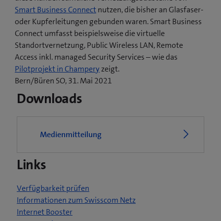
Smart Business Connect
nutzen, die bisher an Glasfaser-
oder Kupferleitungen gebunden waren. Smart Business
Connect umfasst beispielsweise die virtuelle
Standortvernetzung, Public Wireless LAN, Remote
Access inkl. managed Security Services – wie das
(
Pilotprojekt in Champery
zeigt.
ö
Bern/Büren SO, 31. Mai 2021
f
Downloads
f
n
e
Medienmitteilung
t
e
Links
i
n
n
Verfügbarkeit prüfen
e
Informationen zum Swisscom Netz
u
Internet Booster