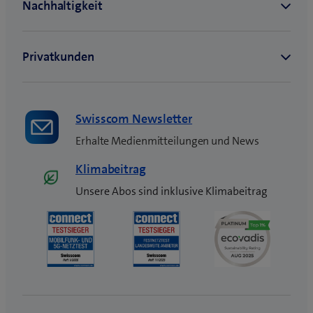
n
s
t
e
r
)
Swisscom Newsletter
Erhalte Medienmitteilungen und News
Klimabeitrag
Unsere Abos sind inklusive Klimabeitrag