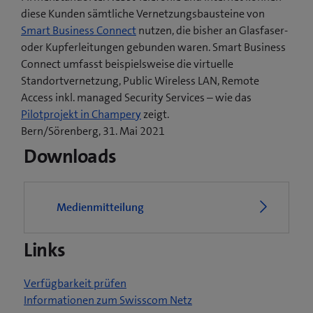
diese Kunden sämtliche Vernetzungsbausteine von
Smart Business Connect
nutzen, die bisher an Glasfaser-
oder Kupferleitungen gebunden waren. Smart Business
Connect umfasst beispielsweise die virtuelle
Standortvernetzung, Public Wireless LAN, Remote
Access inkl. managed Security Services – wie das
(
Pilotprojekt in Champery
zeigt.
ö
Bern/Sörenberg, 31. Mai 2021
f
Downloads
f
n
e
Medienmitteilung
t
e
Links
i
n
n
Verfügbarkeit prüfen
e
Informationen zum Swisscom Netz