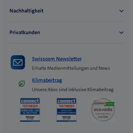
e
n
s
t
e
r
)
Swisscom Newsletter
Erhalte Medienmitteilungen und News
Klimabeitrag
Unsere Abos sind inklusive Klimabeitrag