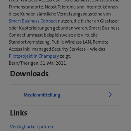
Firmenstandorte. Nebst Telefonie und Internet können
diese Kunden sämtliche Vernetzungsbausteine von
Smart Business Connect
nutzen, die bisher an Glasfaser-
oder Kupferleitungen gebunden waren. Smart Business
Connect umfasst beispielsweise die virtuelle
Standortvernetzung, Public Wireless LAN, Remote
Access inkl. managed Security Services – wie das
(
Pilotprojekt in Champery
zeigt.
ö
Bern/Thörigen, 31. Mai 2021
f
Downloads
f
n
e
Medienmitteilung
t
e
Links
i
n
n
Verfügbarkeit prüfen