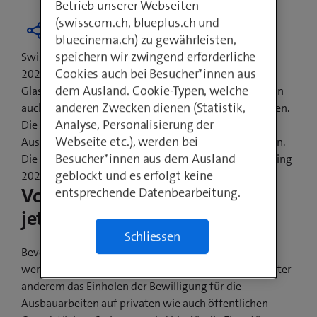
Betrieb unserer Webseiten
(swisscom.ch, blueplus.ch und
bluecinema.ch) zu gewährleisten,
speichern wir zwingend erforderliche
Swisscom hat das Versprechen abgegeben, bis Ende
Cookies auch bei Besucher*innen aus
2021 jede Schweizer Gemeinde mit
dem Ausland. Cookie-Typen, welche
Glasfasertechnologien auszubauen. Davon profitieren
anderen Zwecken dienen (Statistik,
auch die Einwohnerinnen und Einwohner von Thörigen.
Analyse, Personalisierung der
Die Gemeindevertretung und Swisscom haben den
Webseite etc.), werden bei
Ausbau sowie den Baubeginn gemeinsam besprochen.
Besucher*innen aus dem Ausland
Die ersten sichtbaren Bauarbeiten beginnen im Frühling
geblockt und es erfolgt keine
2022.
Vorarbeiten beginnen bereits
entsprechende Datenbearbeitung.
jetzt
Schliessen
Bevor ab Frühling 2022 die Glasfaserkabel verlegt
werden, sind noch Vorarbeiten nötig. Dazu gehört unter
anderem das Einholen der Bewilligung für die
Ausbauarbeiten auf privaten wie auch öffentlichen