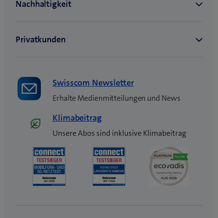
n
s
t
e
r
)
Swisscom Newsletter
Erhalte Medienmitteilungen und News
Klimabeitrag
Unsere Abos sind inklusive Klimabeitrag