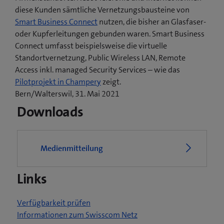
diese Kunden sämtliche Vernetzungsbausteine von
Smart Business Connect
nutzen, die bisher an Glasfaser-
oder Kupferleitungen gebunden waren. Smart Business
Connect umfasst beispielsweise die virtuelle
Standortvernetzung, Public Wireless LAN, Remote
Access inkl. managed Security Services – wie das
(
Pilotprojekt in Champery
zeigt.
ö
Bern/Walterswil, 31. Mai 2021
f
Downloads
f
n
e
Medienmitteilung
t
e
Links
i
n
n
Verfügbarkeit prüfen
e
Informationen zum Swisscom Netz