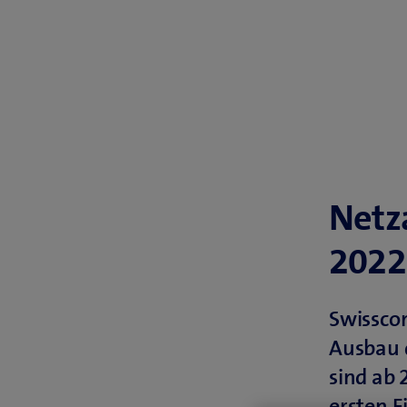
Netz
2022
Swissco
Ausbau d
sind ab 
ersten E