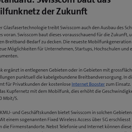
lfunknetz der Zukunft
r Glasfasertechnologie treibt Swisscom auch den Ausbau des Sc
s voran. Swisscom baut dieses vorausschauend für die Zukunft, 
en Breitband-Bedarf zu decken. Die neueste Mobilfunkgeneration 
ue Möglichkeiten für Unternehmen, Startups, Hochschulen und 
umenten.
k ergänzt in entlegenen Gebieten oder in Gebieten mit grossfläc
dlungen punktuell die kabelgebundene Breitbandversorgung. In 
mt für Privatkunden der kostenlose
Internet Booster
zum Einsatz. 
das Kupfernetz mit dem Mobilfunk, dies erhöht die Geschwindigke
0 Mbit/S.
 KMU- und Geschäftskunden bietet Swisscom in solchen Gebieten
Mit einem sogenannten Fixed Wireless Access über 5G erschliesst
 die Firmenstandorte. Nebst Telefonie und Internet können dies