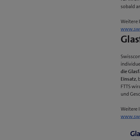
sobald a
Weitere 
www.swi
Glas
Swisscom
individu
die Glasf
Einsatz
,
FTTS wird
und Gesc
Weitere 
www.swi