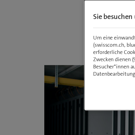
angeschl
Sie besuchen 
Vorarbei
Um eine einwandfr
(swisscom.ch, blu
Von
Armin Sc
31. Mai 2021
erforderliche Coo
Zwecken dienen (St
Besucher*innen au
Datenbearbeitung