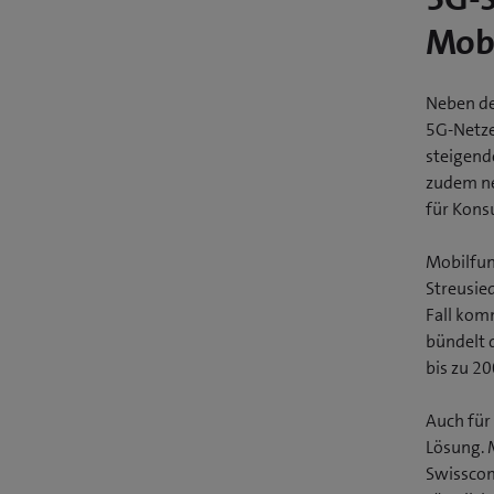
Mobi
Neben de
5G-Netze
steigend
zudem ne
für Kons
Mobilfun
Streusie
Fall kom
bündelt 
bis zu 20
Auch für
Lösung. 
Swisscom