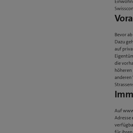
Einwohne
Swissco
Vora
Bevor ab
Dazu geh
auf priv
Eigentüm
die vorha
höheren 
anderen 
Strassen
Imme
Auf www.
Adresse 
verfügba
für ihre