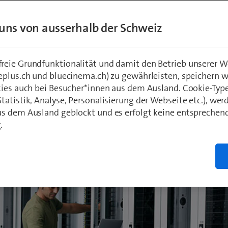
ossen sein. Bis zum Baubeginn sind noch za
uns von ausserhalb der Schweiz
ten nötig.
eie Grundfunktionalität und damit den Betrieb unserer W
eplus.ch und bluecinema.ch) zu gewährleisten, speichern 
hädeli
kies auch bei Besucher*innen aus dem Ausland. Cookie-Typ
atistik, Analyse, Personalisierung der Webseite etc.), wer
s dem Ausland geblockt und es erfolgt keine entsprechen
.