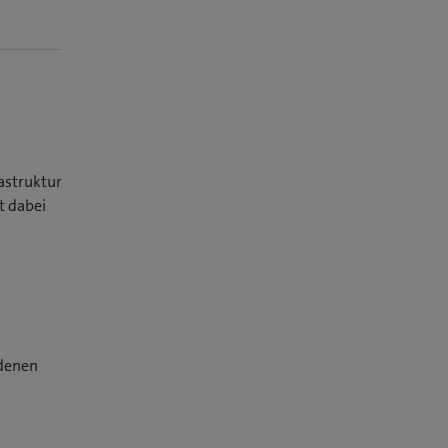
astruktur
t dabei
edenen