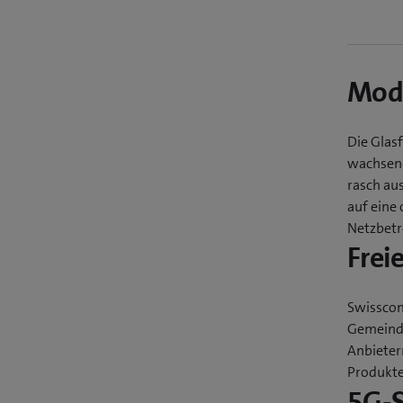
Modu
Die Glas
wachsend
rasch au
auf eine 
Netzbetre
Frei
Swisscom
Gemeinde
Anbieter
Produkte
5G-S