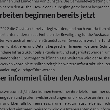
rinnen und Einwohner von Zunzgen. Die Gemeindevertretung u
m haben den Ausbau sowie den Baubeginn gemeinsam besproche
rbeiten beginnen bereits jetzt
 2022 die Glasfaserkabel verlegt werden, sind noch Vorarbeiten nö
ört unter anderem das Einholen der Bewilligung für die Ausbauar
aten wie auch öffentlichen Grundstücken. Swisscom wird hierfür d
er kontaktieren und Details besprechen. In einem weiteren Schri
ndene Infrastruktur teils aktualisiert und aufgerüstet werden, um
Bandbreiten übertragen zu können. Des Weiteren wird der Ausba
Werken koordiniert, sollten zeitgleich weitere Infrastrukturbaute
sanierung) durchgeführt werden.
r informiert über den Ausbausta
swisscom.ch/checker können Einwohner ihre Telefonnummer o
eingeben und prüfen, welche Leistungen und Produkte an ihrem S
r sind. Ebenfalls können sie sich für eine automatische Benachric
n Standort eintragen. Swisscom wird die Interessenten dann infor