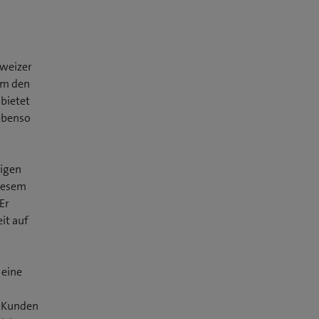
hweizer
um den
bietet
ebenso
higen
diesem
Er
it auf
 eine
e Kunden