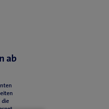
n ab
anten
beiten
 die
ernet