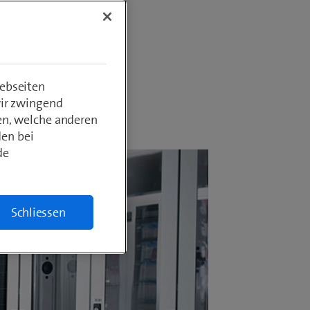
hlreiche
ebseiten
wir zwingend
en, welche anderen
den bei
de
Schliessen