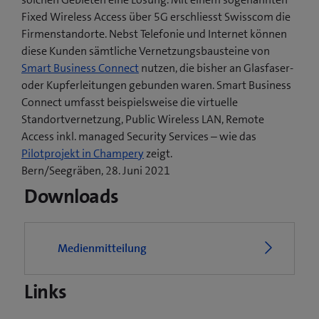
Fixed Wireless Access über 5G erschliesst Swisscom die
Firmenstandorte. Nebst Telefonie und Internet können
diese Kunden sämtliche Vernetzungsbausteine von
Smart Business Connect
nutzen, die bisher an Glasfaser-
oder Kupferleitungen gebunden waren. Smart Business
Connect umfasst beispielsweise die virtuelle
Standortvernetzung, Public Wireless LAN, Remote
Access inkl. managed Security Services – wie das
(
Pilotprojekt in Champery
zeigt.
ö
Bern/Seegräben, 28. Juni 2021
f
Downloads
f
n
e
Medienmitteilung
t
e
Links
i
n