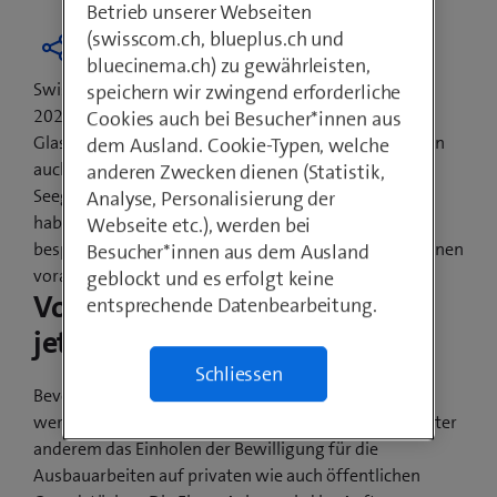
Betrieb unserer Webseiten
(swisscom.ch, blueplus.ch und
bluecinema.ch) zu gewährleisten,
Swisscom hat das Versprechen abgegeben, bis Ende
speichern wir zwingend erforderliche
2021 jede Schweizer Gemeinde mit
Cookies auch bei Besucher*innen aus
Glasfasertechnologien auszubauen. Davon profitieren
dem Ausland. Cookie-Typen, welche
auch die Einwohnerinnen und Einwohner von
anderen Zwecken dienen (Statistik,
Seegräben. Die Gemeindevertretung und Swisscom
Analyse, Personalisierung der
haben den Ausbau sowie den Baubeginn gemeinsam
Webseite etc.), werden bei
besprochen. Die ersten sichtbaren Bauarbeiten beginnen
Besucher*innen aus dem Ausland
voraussichtlich im Winter 2021.
geblockt und es erfolgt keine
Vorarbeiten beginnen bereits
entsprechende Datenbearbeitung.
jetzt
Schliessen
Bevor ab Winter 2021 die Glasfaserkabel verlegt
werden, sind noch Vorarbeiten nötig. Dazu gehört unter
anderem das Einholen der Bewilligung für die
Ausbauarbeiten auf privaten wie auch öffentlichen