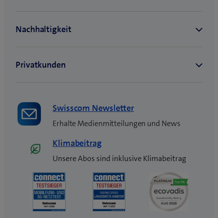
F
e
n
s
t
e
r
)
Swisscom Newsletter
Erhalte Medienmitteilungen und News
Klimabeitrag
Unsere Abos sind inklusive Klimabeitrag