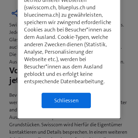
Betrieb unserer Webseiten
(swisscom.ch, blueplus.ch und
bluecinema.ch) zu gewährleisten,
speichern wir zwingend erforderliche
Swisscom baut ihre Breitbandnetze kontinuierlich aus.
Cookies auch bei Besucher*innen aus
Jede Schweizer Gemeinde wird mit
dem Ausland. Cookie-Typen, welche
Glasfasertechnologien ausgebaut. Davon profitieren
anderen Zwecken dienen (Statistik,
auch die Einwohnerinnen und Einwohner von Kallern.
Analyse, Personalisierung der
Die Gemeindevertretung und Swisscom haben den
Webseite etc.), werden bei
Ausbau sowie den Baubeginn gemeinsam besprochen.
Besucher*innen aus dem Ausland
Vorarbeiten beginnen bereits
geblockt und es erfolgt keine
jetzt
entsprechende Datenbearbeitung.
Bevor ab Frühling 2022 die Glasfaserkabel verlegt
Schliessen
werden, sind noch Vorarbeiten nötig. Dazu gehört unter
anderem das Einholen der Bewilligung für die
Ausbauarbeiten auf privaten wie auch öffentlichen
Grundstücken. Swisscom wird hierfür die Eigentümer
kontaktieren und Details besprechen. In einem weiteren