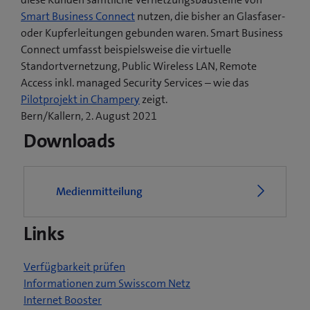
Smart Business Connect
nutzen, die bisher an Glasfaser-
oder Kupferleitungen gebunden waren. Smart Business
Connect umfasst beispielsweise die virtuelle
Standortvernetzung, Public Wireless LAN, Remote
Access inkl. managed Security Services – wie das
(
Pilotprojekt in Champery
zeigt.
ö
Bern/Kallern, 2. August 2021
f
Downloads
f
n
e
Medienmitteilung
t
e
Links
i
n
n
Verfügbarkeit prüfen
e
Informationen zum Swisscom Netz
u
Internet Booster