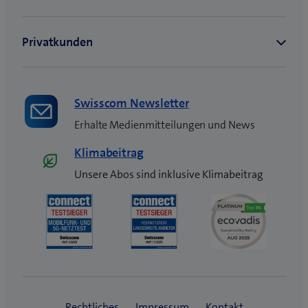
s
t
e
r
)
Swisscom Newsletter
Erhalte Medienmitteilungen und News
Klimabeitrag
Unsere Abos sind inklusive Klimabeitrag